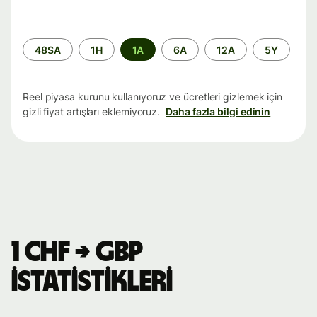
Zaman
48SA
1H
1A
6A
12A
5Y
aralığı
Reel piyasa kurunu kullanıyoruz ve ücretleri gizlemek için
gizli fiyat artışları eklemiyoruz.
Daha fazla bilgi edinin
1 CHF → GBP
istatistikleri