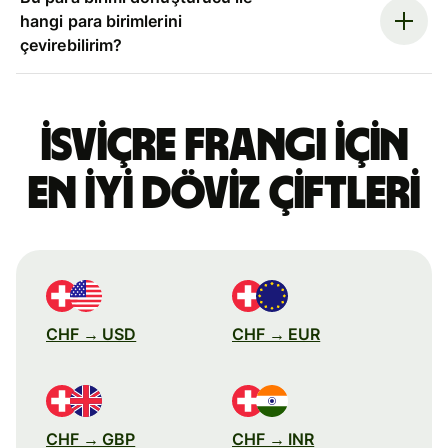
hangi para birimlerini
çevirebilirim?
İsviçre frangı için
en iyi döviz çiftleri
CHF → USD
CHF → EUR
CHF → GBP
CHF → INR