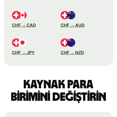
CHF → CAD
CHF → AUD
CHF → JPY
CHF → NZD
Kaynak para
birimini değiştirin