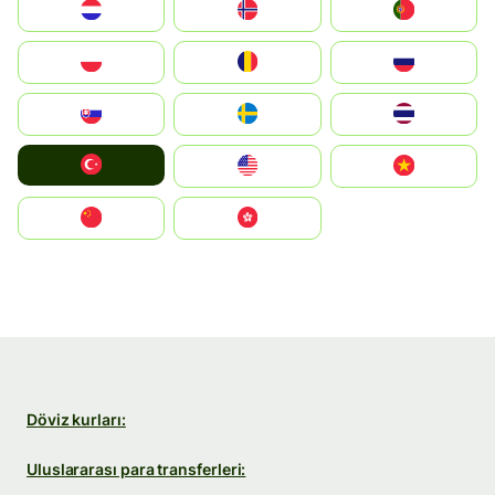
Nederland
Norge
Portugal
Polska
România
Россия
Slovensko
Ruoŧŧa
ไทย
Türkiye
United States
Vietnam
中国
中國香港特別行政區
Döviz kurları:
Uluslararası para transferleri: