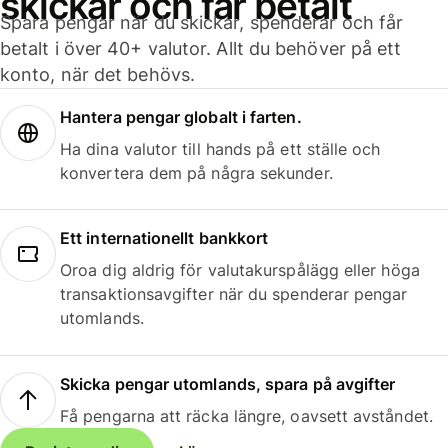
skickar och får betalt
Spara pengar när du skickar, spenderar och får
betalt i över 40+ valutor. Allt du behöver på ett
konto, när det behövs.
Hantera pengar globalt i farten.
Ha dina valutor till hands på ett ställe och
konvertera dem på några sekunder.
Ett internationellt bankkort
Oroa dig aldrig för valutakurspålägg eller höga
transaktionsavgifter när du spenderar pengar
utomlands.
Skicka pengar utomlands, spara på avgifter
Få pengarna att räcka längre, oavsett avståndet.