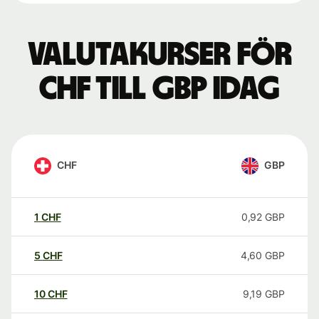
Valutakurser för
CHF till GBP idag
CHF
GBP
1
CHF
0,92
GBP
5
CHF
4,60
GBP
10
CHF
9,19
GBP