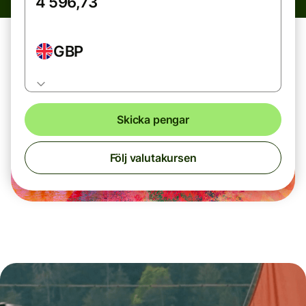
GBP
Skicka pengar
Följ valutakursen