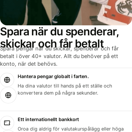
Spara när du spenderar,
skickar och får betalt
Spara pengar när du skickar, spenderar och får
betalt i över 40+ valutor. Allt du behöver på ett
konto, när det behövs.
Hantera pengar globalt i farten.
Ha dina valutor till hands på ett ställe och
konvertera dem på några sekunder.
Ett internationellt bankkort
Oroa dig aldrig för valutakurspålägg eller höga