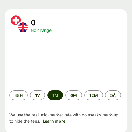
0
No change
Time
48H
1V
1M
6M
12M
5Å
period
We use the real, mid-market rate with no sneaky mark-up
to hide the fees.
Learn more