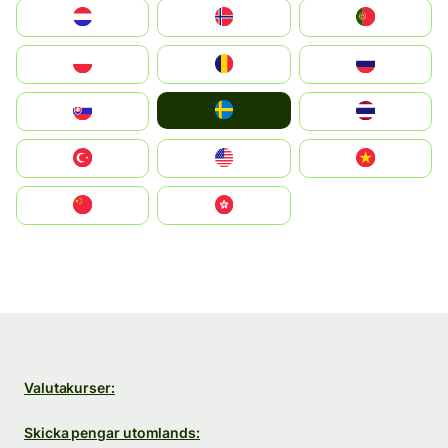
Nederland
Norge
Portugal
Polska
România
Россия
Ruoŧŧa
Slovensko
ไทย
Türkiye
United States
Vietnam
中国
中國香港特別行政區
Valutakurser:
Skicka pengar utomlands: