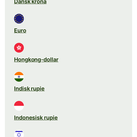
Dansk krona
Euro
Hongkong-dollar
Indisk rupie
Indonesisk rupie