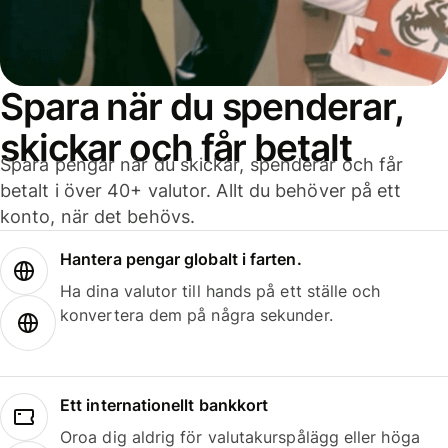
Spara när du spenderar,
skickar och får betalt
Spara pengar när du skickar, spenderar och får
betalt i över 40+ valutor. Allt du behöver på ett
konto, när det behövs.
Hantera pengar globalt i farten.
Ha dina valutor till hands på ett ställe och
konvertera dem på några sekunder.
Ett internationellt bankkort
Oroa dig aldrig för valutakurspålägg eller höga