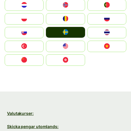
Nederland
Norge
Portugal
Polska
România
Россия
Ruoŧŧa
Slovensko
ไทย
Türkiye
United States
Vietnam
中国
中國香港特別行政區
Valutakurser:
Skicka pengar utomlands: