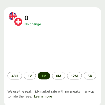
0
No change
Time
48H
1V
1M
6M
12M
5Å
period
We use the real, mid-market rate with no sneaky mark-up
to hide the fees.
Learn more