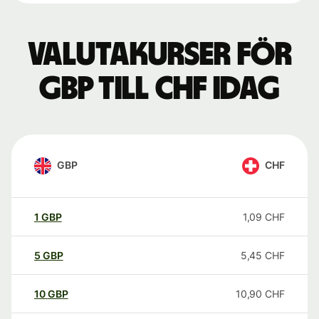
Valutakurser för
GBP till CHF idag
GBP
CHF
1
GBP
1,09
CHF
5
GBP
5,45
CHF
10
GBP
10,90
CHF