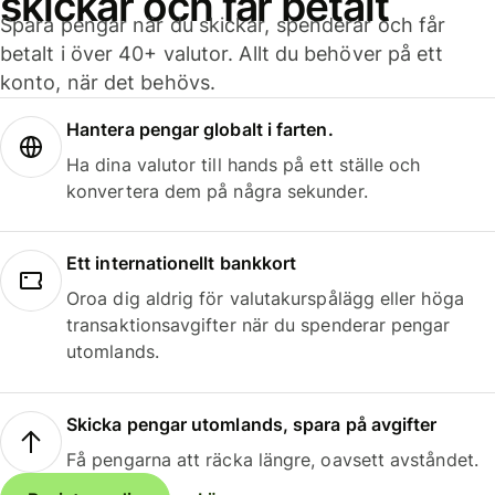
skickar och får betalt
Spara pengar när du skickar, spenderar och får
betalt i över 40+ valutor. Allt du behöver på ett
konto, när det behövs.
Hantera pengar globalt i farten.
Ha dina valutor till hands på ett ställe och
konvertera dem på några sekunder.
Ett internationellt bankkort
Oroa dig aldrig för valutakurspålägg eller höga
transaktionsavgifter när du spenderar pengar
utomlands.
Skicka pengar utomlands, spara på avgifter
Få pengarna att räcka längre, oavsett avståndet.