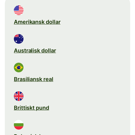
Amerikansk dollar
Australisk dollar
Brasiliansk real
Brittiskt pund