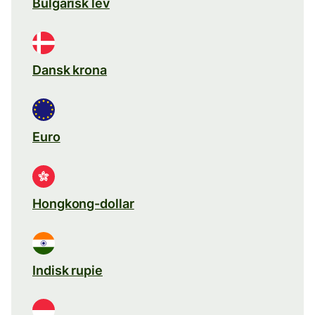
Bulgarisk lev
Dansk krona
Euro
Hongkong-dollar
Indisk rupie