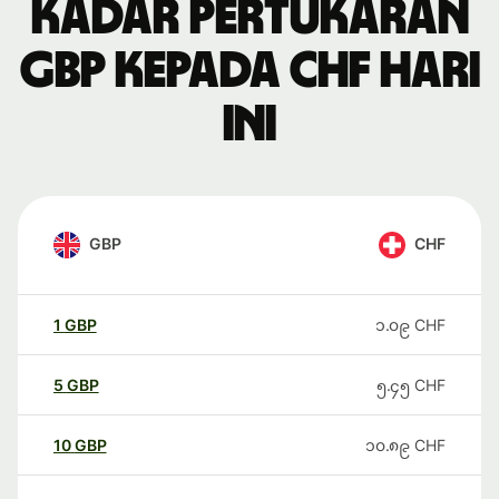
Kadar pertukaran
GBP kepada CHF hari
ini
GBP
CHF
1
GBP
၁.၀၉
CHF
5
GBP
၅.၄၅
CHF
10
GBP
၁၀.၈၉
CHF