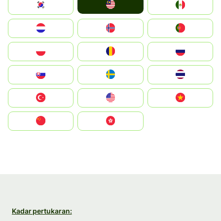
Malay
South Korea
Mexico
Nederland
Norge
Portugal
Polska
România
Россия
Slovensko
Ruoŧŧa
ไทย
Türkiye
United States
Vietnam
中国
中國香港特別行政區
Kadar pertukaran: