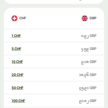
CHF
GBP
1
CHF
၀.၉၂
GBP
5
CHF
၄.၅၉
GBP
10
CHF
၉.၁၈
GBP
20
CHF
၁၈.၃၆
GBP
50
CHF
၄၅.၉၁
GBP
100
CHF
၉၁.၈၂
GBP