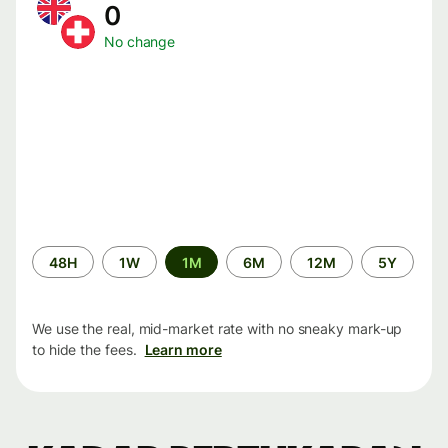
0
No change
Time
48H
1W
1M
6M
12M
5Y
period
We use the real, mid-market rate with no sneaky mark-up
to hide the fees.
Learn more