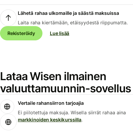
Lähetä rahaa ulkomaille ja säästä maksuissa
Laita raha kiertämään, etäisyydestä riippumatta.
Rekisteröidy
Lue lisää
Lataa Wisen ilmainen
valuuttamuunnin-sovellus
Vertaile rahansiirron tarjoajia
Ei piilotettuja maksuja. Wisella siirrät rahaa aina
markkinoiden keskikurssilla
.