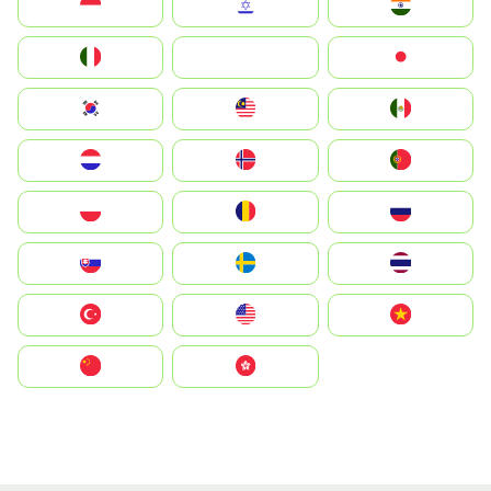
Indonesia
Israel
India
Italia
JA
Japan
South Korea
Malay
Mexico
Nederland
Norge
Portugal
Polska
România
Россия
Slovensko
Ruoŧŧa
ไทย
Türkiye
United States
Vietnam
中国
中國香港特別行政區