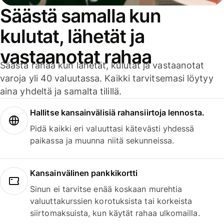
Säästä samalla kun
kulutat, lähetät ja
vastaanotat rahaa
Säästä rahaa kun lähetät, kulutat ja vastaanotat
varoja yli 40 valuutassa. Kaikki tarvitsemasi löytyy
aina yhdeltä ja samalta tilillä.
Hallitse kansainvälisiä rahansiirtoja lennosta.
Pidä kaikki eri valuuttasi kätevästi yhdessä
paikassa ja muunna niitä sekunneissa.
Kansainvälinen pankkikortti
Sinun ei tarvitse enää koskaan murehtia
valuuttakurssien korotuksista tai korkeista
siirtomaksuista, kun käytät rahaa ulkomailla.