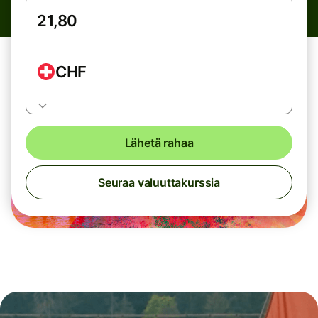
CHF
Lähetä rahaa
Seuraa valuuttakurssia