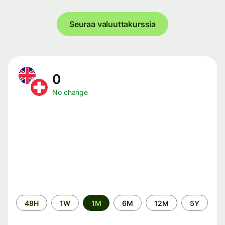
Seuraa valuuttakurssia
0
No change
Time
48H
1W
1M
6M
12M
5Y
period