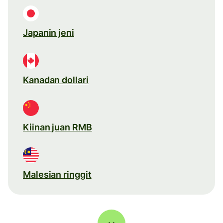
Japanin jeni
Kanadan dollari
Kiinan juan RMB
Malesian ringgit