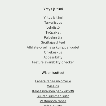
Yritys ja tiimi
Yritys ja tiimi
Turvallisuus
Lehdistö
Työpaikat
Palvelun tila
Sijoittajasuhteet
Affiliate-ohjelma ja kumppanuudet
Ohjekeskus
Accessibility
Feature availability checker
Wisen tuotteet
Lähetä rahaa ulkomaille
Wise-tili
Kansainvälinen pankkikortti
Suuren summan siirto
Vastaanota rahaa
Wise-alusta