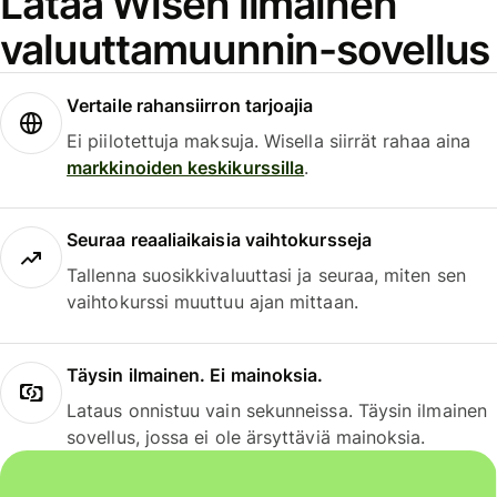
Lataa Wisen ilmainen
valuuttamuunnin-sovellus
Vertaile rahansiirron tarjoajia
Ei piilotettuja maksuja. Wisella siirrät rahaa aina
markkinoiden keskikurssilla
.
Seuraa reaaliaikaisia vaihtokursseja
Tallenna suosikkivaluuttasi ja seuraa, miten sen
vaihtokurssi muuttuu ajan mittaan.
Täysin ilmainen. Ei mainoksia.
Lataus onnistuu vain sekunneissa. Täysin ilmainen
sovellus, jossa ei ole ärsyttäviä mainoksia.