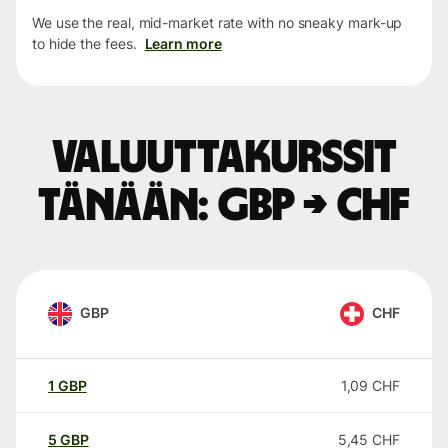
We use the real, mid-market rate with no sneaky mark-up
to hide the fees.
Learn more
Valuuttakurssit
tänään: GBP → CHF
GBP
CHF
1
GBP
1,09
CHF
5
GBP
5,45
CHF