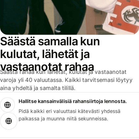
Säästä samalla kun
kulutat, lähetät ja
vastaanotat rahaa
Säästä rahaa kun lähetät, kulutat ja vastaanotat
varoja yli 40 valuutassa. Kaikki tarvitsemasi löytyy
aina yhdeltä ja samalta tilillä.
Hallitse kansainvälisiä rahansiirtoja lennosta.
Pidä kaikki eri valuuttasi kätevästi yhdessä
paikassa ja muunna niitä sekunneissa.