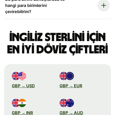
hangi para birimlerini
çevirebilirim?
İngiliz sterlini için
en iyi döviz çiftleri
GBP → USD
GBP → EUR
GBP → INR
GBP → AUD