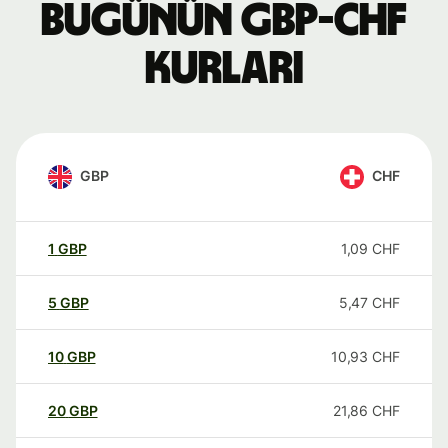
Bugünün GBP-CHF
kurları
GBP
CHF
1
GBP
1,09
CHF
5
GBP
5,47
CHF
10
GBP
10,93
CHF
20
GBP
21,86
CHF