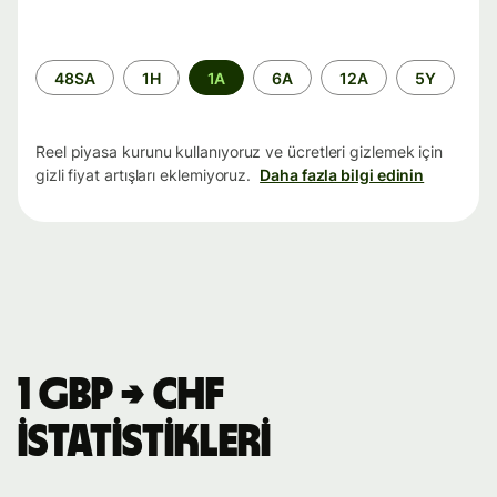
Zaman
48SA
1H
1A
6A
12A
5Y
aralığı
Reel piyasa kurunu kullanıyoruz ve ücretleri gizlemek için
gizli fiyat artışları eklemiyoruz.
Daha fazla bilgi edinin
1 GBP → CHF
istatistikleri