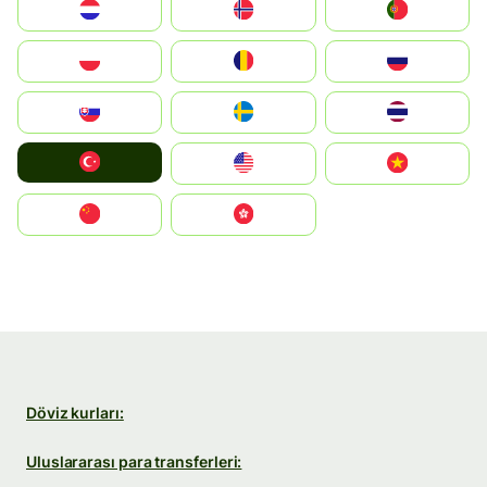
Nederland
Norge
Portugal
Polska
România
Россия
Slovensko
Ruoŧŧa
ไทย
Türkiye
United States
Vietnam
中国
中國香港特別行政區
Döviz kurları:
Uluslararası para transferleri: