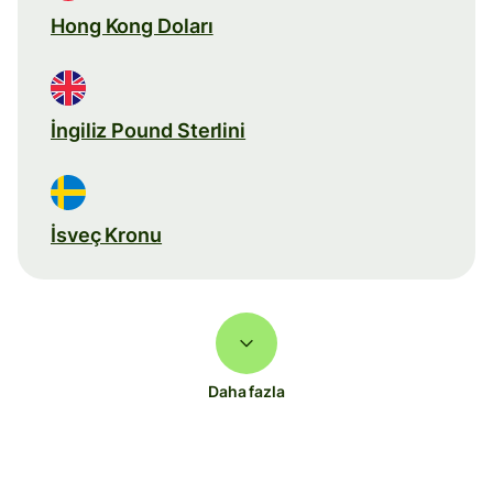
Hong Kong Doları
İngiliz Pound Sterlini
İsveç Kronu
Daha fazla