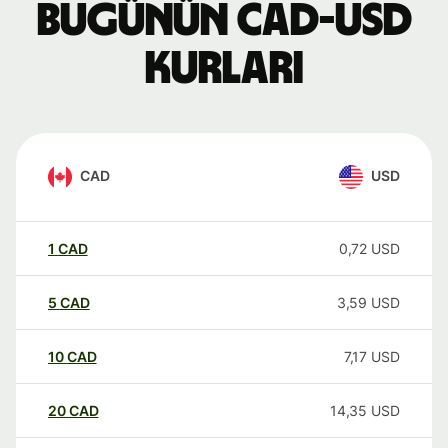
Bugünün CAD-USD
kurları
CAD
USD
1
CAD
0,72
USD
5
CAD
3,59
USD
10
CAD
7,17
USD
20
CAD
14,35
USD