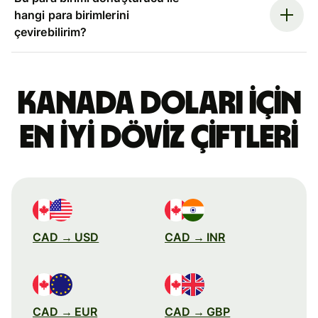
hangi para birimlerini
çevirebilirim?
Kanada doları için
en iyi döviz çiftleri
CAD → USD
CAD → INR
CAD → EUR
CAD → GBP