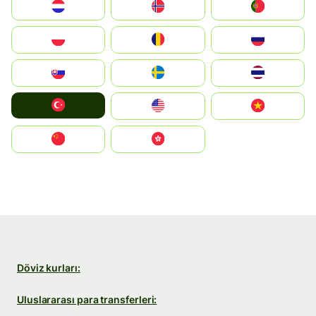
Nederland
Norge
Portugal
Polska
România
Россия
Slovensko
Ruoŧŧa
ไทย
Türkiye
United States
Vietnam
中国
中國香港特別行政區
Döviz kurları:
Uluslararası para transferleri: