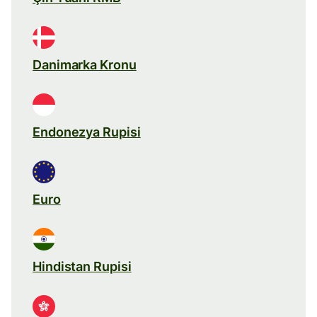
Danimarka Kronu
Endonezya Rupisi
Euro
Hindistan Rupisi