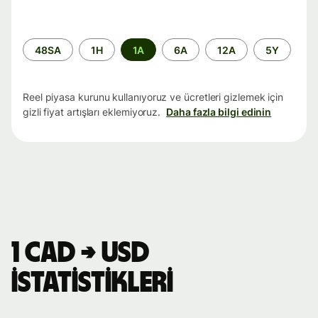
Zaman
48SA
1H
1A
6A
12A
5Y
aralığı
Reel piyasa kurunu kullanıyoruz ve ücretleri gizlemek için
gizli fiyat artışları eklemiyoruz.
Daha fazla bilgi edinin
1 CAD → USD
istatistikleri