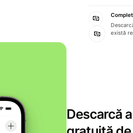
Complet 
Descarcă
există r
Descarcă ap
gratuită d