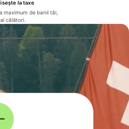
sește la taxe
la maximum de banii tăi,
ai călători.