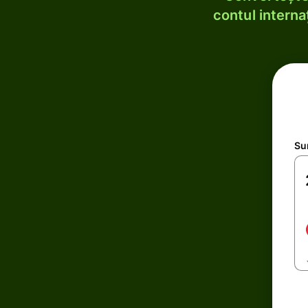
contul internaț
Su