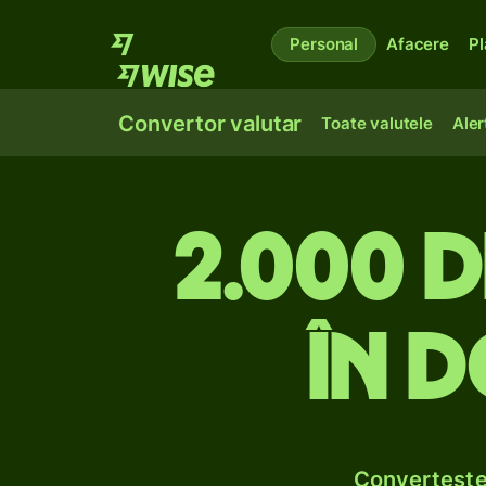
Personal
Afacere
Pl
Convertor valutar
Toate valutele
Aler
2.000 d
în d
Convertește 