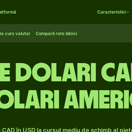
atformă
Caracteristici
te curs valutar
Compară rate bănci
e dolari c
olari amer
CAD în USD la cursul mediu de schimb al pieț