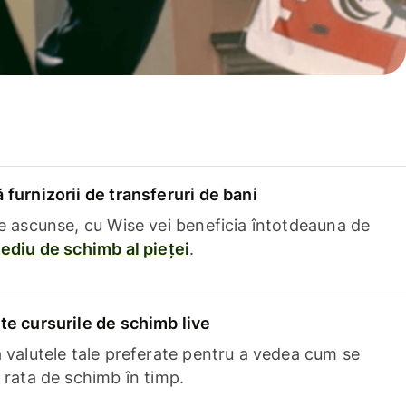
furnizorii de transferuri de bani
e ascunse, cu Wise vei beneficia întotdeauna de
ediu de schimb al pieței
.
e cursurile de schimb live
 valutele tale preferate pentru a vedea cum se
 rata de schimb în timp.