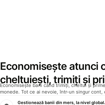
Economisește atunci 
cheltuiești, trimiți și p
Economisește bani când trimiți, cheltui și prim
monede. Tot ce ai nevoie, într-un singur cont, 
Gestionează banii din mers, la nivel global