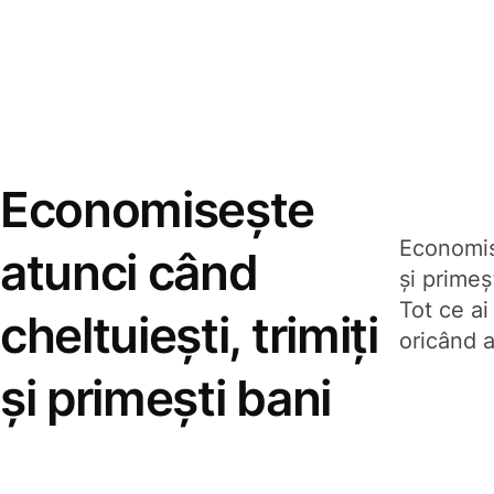
Economisește
Economise
atunci când
și prime
Tot ce ai
cheltuiești, trimiți
oricând a
și primești bani