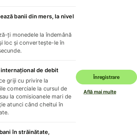
ază banii din mers, la nivel
ză-ți monedele la îndemână
și loc și convertește-le în
secunde.
internațional de debit
Înregistrare
e griji cu privire la
le comerciale la cursul de
Află mai multe
sau la comisioanele mari de
ie atunci când cheltui în
ate.
bani în străinătate,