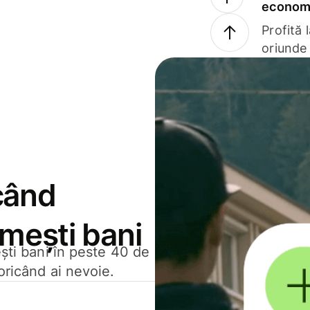
economi
Profită 
oriunde 
când
rimești bani
ești bani în peste 40 de
oricând ai nevoie.
.