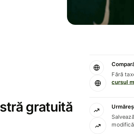
Compară 
Fără tax
cursul m
stră gratuită
Urmăreșt
Salvează
modifică