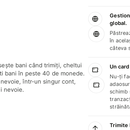
Gestione
global.
Păstrea
în acela
câteva 
ște bani când trimiți, cheltui
Un card 
ști bani în peste 40 de monede.
Nu-ți fac
 nevoie, într-un singur cont,
adaosuri
i nevoie.
schimb 
tranzacț
străinăt
Trimite 