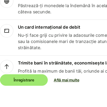
Păstrează-ți monedele la îndemână în acelaș
câteva secunde.
Un card internațional de debit
Nu-ți face griji cu privire la adaosurile com
sau la comisioanele mari de tranzacție atun
străinătate.
Trimite bani în străinătate, economisește l
Profită la maximum de banii tăi, oriunde ai c
Înregistrare
Află mai multe