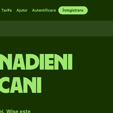
Tarife
Ajutor
Autentificare
Înregistrare
anadieni
icani
ei. Wise este