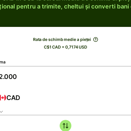
ional pentru a trimite, cheltui și converti bani 
Rata de schimb medie a pieței
C$1 CAD = 0,7174 USD
ma
CAD