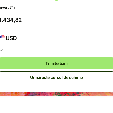
vertit în
USD
Trimite bani
Urmărește cursul de schimb