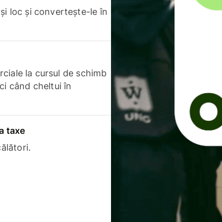
i loc și convertește-le în
erciale la cursul de schimb
ci când cheltui în
a taxe
ălători.