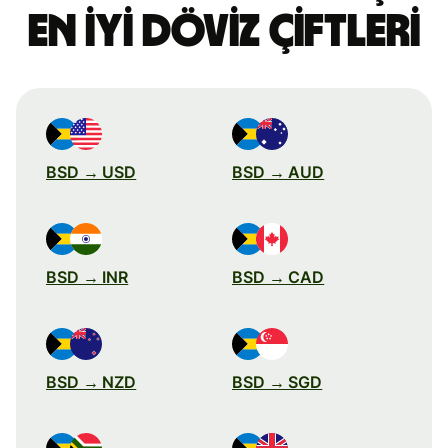
en iyi döviz çiftleri
BSD → USD
BSD → AUD
BSD → INR
BSD → CAD
BSD → NZD
BSD → SGD