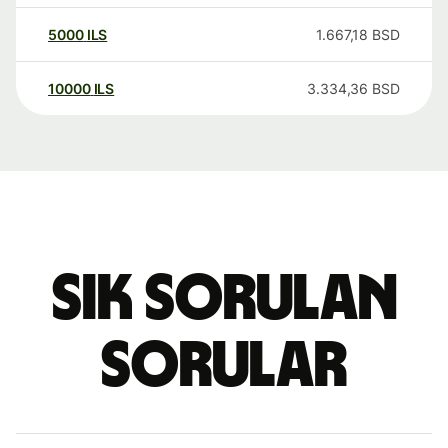
5000
ILS
1.667,18
BSD
10000
ILS
3.334,36
BSD
Sık sorulan
sorular