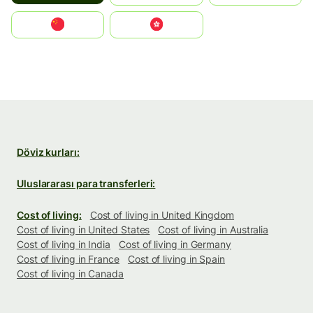
中国
中國香港特別行政區
Döviz kurları:
Uluslararası para transferleri:
Cost of living:
Cost of living in United Kingdom
Cost of living in United States
Cost of living in Australia
Cost of living in India
Cost of living in Germany
Cost of living in France
Cost of living in Spain
Cost of living in Canada