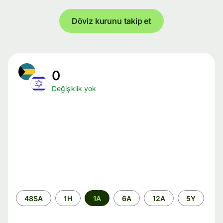
Döviz kurunu takip et
0
Değişiklik yok
Zaman
48SA
1H
1A
6A
12A
5Y
aralığı