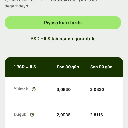
değerindeydi.
Piyasa kuru takibi
BSD - ILS tablosunu görüntüle
1 BSD → ILS
Son 30 gün
Son 90 gün
Yüksek
3,0830
3,0830
Düşük
2,9935
2,8116