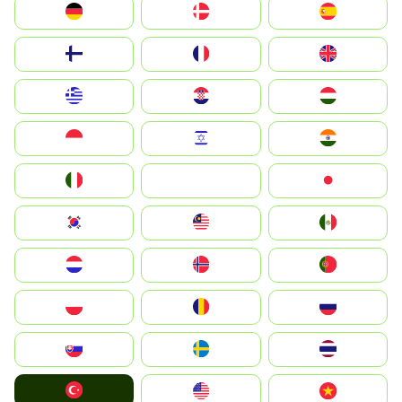
Deutschland
Denmark
España
Suomi
France
United Kingdom
Greece
Hrvatska
Magyarország
Indonesia
Israel
India
Italia
JA
Japan
South Korea
Malay
Mexico
Nederland
Norge
Portugal
Polska
România
Россия
Slovensko
Ruoŧŧa
ไทย
Türkiye
United States
Vietnam