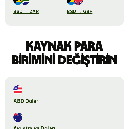
BSD → ZAR
BSD → GBP
Kaynak para
birimini değiştirin
ABD Doları
Avustralya Doları