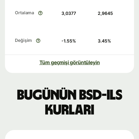
Ortalama
3,0377
2,9645
Değişim
-1.55
%
3.45
%
Tüm geçmişi görüntüleyin
Bugünün BSD-ILS
kurları