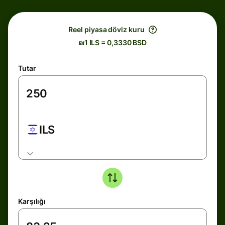
Reel piyasa döviz kuru
₪1 ILS = 0,3330 BSD
Tutar
ILS
Karşılığı