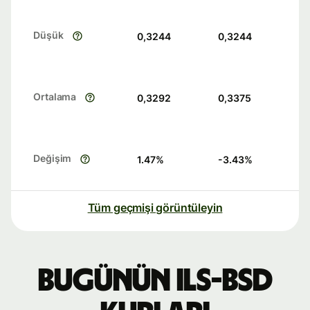
Düşük
0,3244
0,3244
Ortalama
0,3292
0,3375
Değişim
1.47
%
-3.43
%
Tüm geçmişi görüntüleyin
Bugünün ILS-BSD