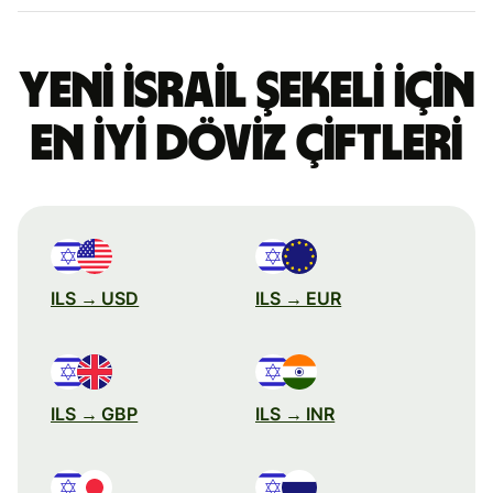
Yeni İsrail şekeli için
en iyi döviz çiftleri
ILS → USD
ILS → EUR
ILS → GBP
ILS → INR