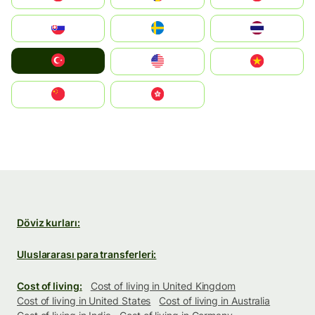
Slovensko
Ruoŧŧa
ไทย
Türkiye
United States
Vietnam
中国
中國香港特別行政區
Döviz kurları:
Uluslararası para transferleri:
Cost of living:
Cost of living in United Kingdom
Cost of living in United States
Cost of living in Australia