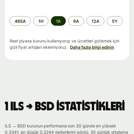
Zaman
48SA
1H
1A
6A
12A
5Y
aralığı
Reel piyasa kurunu kullanıyoruz ve ücretleri gizlemek için
gizli fiyat artışları eklemiyoruz.
Daha fazla bilgi edinin
1 ILS → BSD istatistikleri
ILS → BSD kurunun performansı son 30 günde en yüksek
0,3341, en düşük 0,3244 değerlerini gördü. 30 günlük ortalama