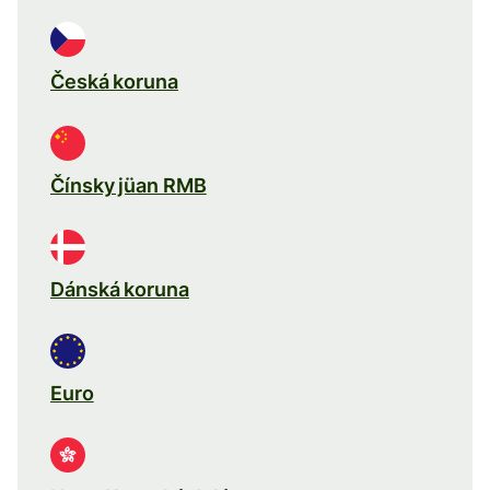
Česká koruna
Čínsky jüan RMB
Dánská koruna
Euro