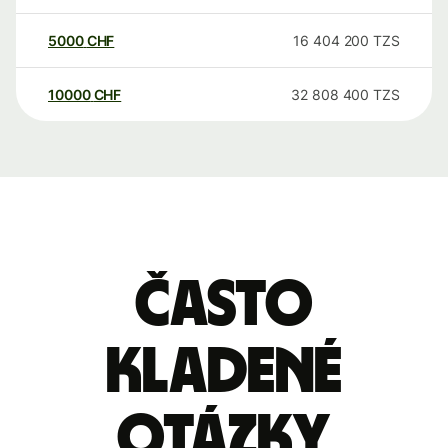
5000
CHF
16 404 200
TZS
10000
CHF
32 808 400
TZS
Často
kladené
otázky