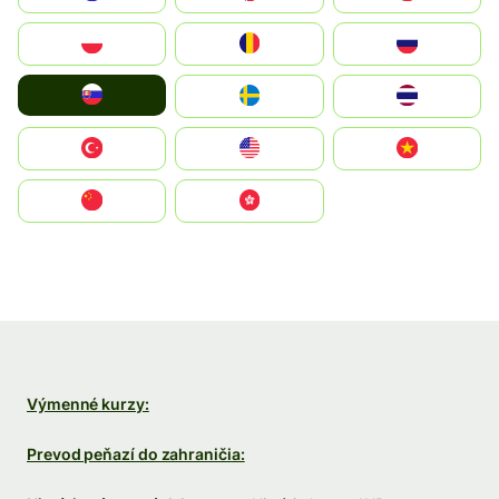
Polska
România
Россия
Slovensko
Ruoŧŧa
ไทย
Türkiye
United States
Vietnam
中国
中國香港特別行政區
Výmenné kurzy:
Prevod peňazí do zahraničia: