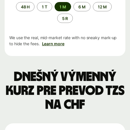
Time
48 H
1 T
1 M
6 M
12 M
period
5 R
We use the real, mid-market rate with no sneaky mark-up
to hide the fees.
Learn more
Dnešný výmenný
kurz pre prevod TZS
na CHF