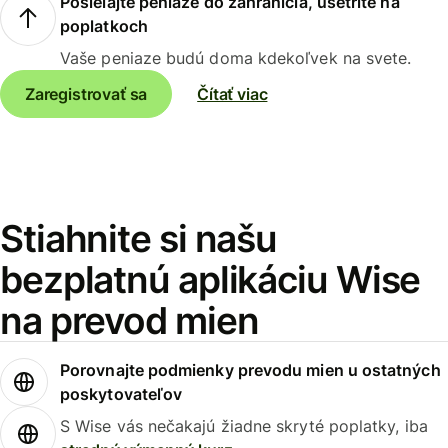
Posielajte peniaze do zahraničia, ušetrite na
poplatkoch
Vaše peniaze budú doma kdekoľvek na svete.
Zaregistrovať sa
Čítať viac
Stiahnite si našu
bezplatnú aplikáciu Wise
na prevod mien
Porovnajte podmienky prevodu mien u ostatných
poskytovateľov
S Wise vás nečakajú žiadne skryté poplatky, iba