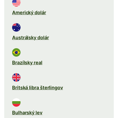
Americký dolár
Austrálsky dolár
Brazílsky real
Britská libra šterlingov
Bulharský lev