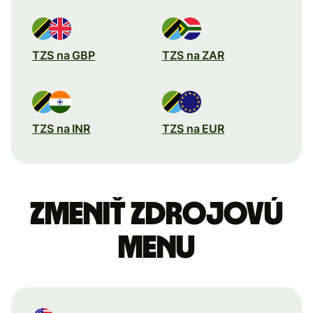
TZS na GBP
TZS na ZAR
TZS na INR
TZS na EUR
Zmeniť zdrojovú
menu