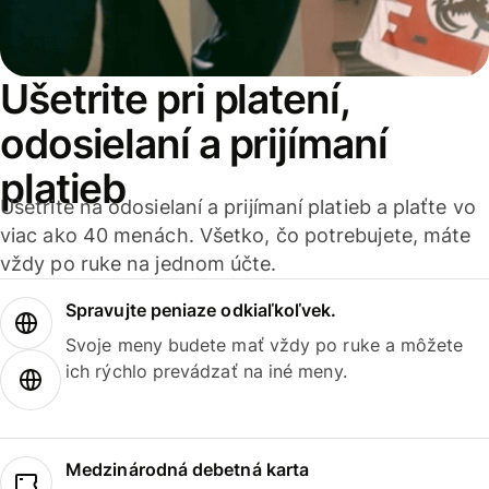
Ušetrite pri platení,
odosielaní a prijímaní
platieb
Ušetrite na odosielaní a prijímaní platieb a plaťte vo
viac ako 40 menách. Všetko, čo potrebujete, máte
vždy po ruke na jednom účte.
Spravujte peniaze odkiaľkoľvek.
Svoje meny budete mať vždy po ruke a môžete
ich rýchlo prevádzať na iné meny.
Medzinárodná debetná karta