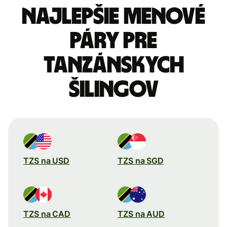
Najlepšie menové
páry pre
Tanzánskych
šilingov
TZS na USD
TZS na SGD
TZS na CAD
TZS na AUD