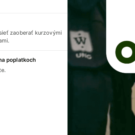
usieť zaoberať kurzovými
ami.
 na poplatkoch
te.