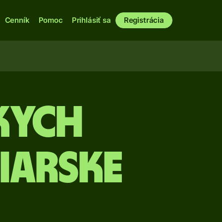
Cenník
Pomoc
Prihlásiť sa
Registrácia
kych
čiarske