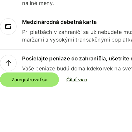
na iné meny.
Medzinárodná debetná karta
Pri platbách v zahraničí sa už nebudete m
maržami a vysokými transakčnými poplatk
Posielajte peniaze do zahraničia, ušetrite
Vaše peniaze budú doma kdekoľvek na sve
Zaregistrovať sa
Čítať viac