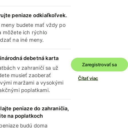
ujte peniaze odkiaľkoľvek.
 meny budete mať vždy po
a môžete ich rýchlo
dzať na iné meny.
inárodná debetná karta
Zaregistrovať sa
latbách v zahraničí sa už
ete musieť zaoberať
Čítať viac
vými maržami a vysokými
akčnými poplatkami.
lajte peniaze do zahraničia,
ite na poplatkoch
 peniaze budú doma