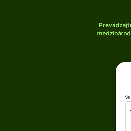
Prevádzajt
medzinárodn
Su