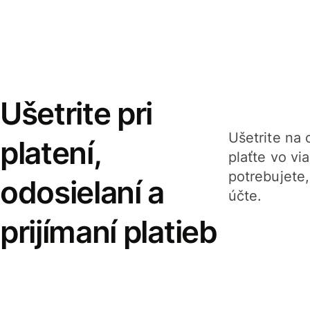
Ušetrite pri
Ušetrite na o
platení,
plaťte vo v
potrebujete
odosielaní a
účte.
prijímaní platieb