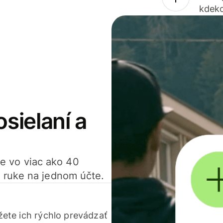
kdeko
osielaní a
ťte vo viac ako 40
 ruke na jednom účte.
ete ich rýchlo prevádzať