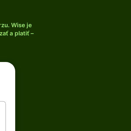
zu. Wise je
ť a platiť –