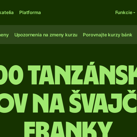
katelia
Platforma
Funkcie
meny
Upozornenia na zmeny kurzu
Porovnajte kurzy bánk
000 Tanzáns
ov na švaj
franky