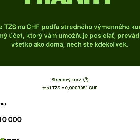
e TZS na CHF podľa stredného výmenného kur
ý účet, ktorý vám umožňuje posielať, prevádza
všetko ako doma, nech ste kdekoľvek.
Stredový kurz
tzs1 TZS = 0,0003051 CHF
ma