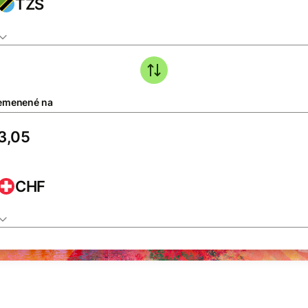
TZS
emenené na
CHF