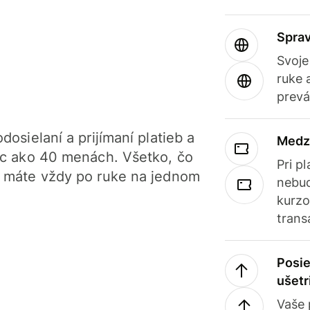
Sprav
Svoje
ruke 
prevá
dosielaní a prijímaní platieb a
Medz
iac ako 40 menách. Všetko, čo
Pri p
, máte vždy po ruke na jednom
nebud
kurzo
trans
Posie
ušetr
Vaše