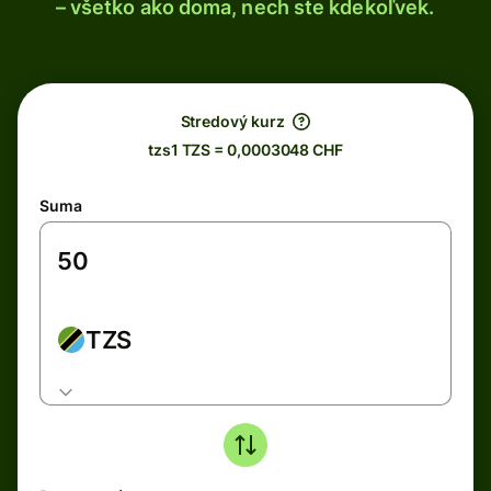
– všetko ako doma, nech ste kdekoľvek.
Stredový kurz
tzs1 TZS = 0,0003048 CHF
Suma
TZS