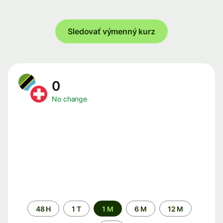
Sledovať výmenný kurz
0
No change
Time
48 H
1 T
1 M
6 M
12 M
period