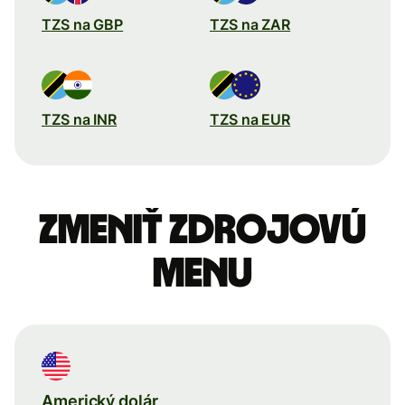
TZS na GBP
TZS na ZAR
TZS na INR
TZS na EUR
Zmeniť zdrojovú
menu
Americký dolár