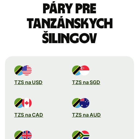
páry pre
Tanzánskych
šilingov
TZS na USD
TZS na SGD
TZS na CAD
TZS na AUD