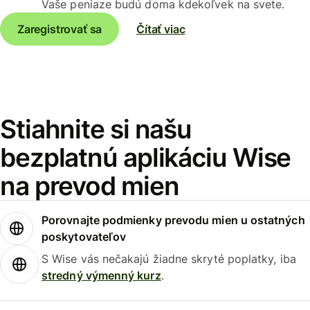
Vaše peniaze budú doma kdekoľvek na svete.
Zaregistrovať sa
Čítať viac
Stiahnite si našu
bezplatnú aplikáciu Wise
na prevod mien
Porovnajte podmienky prevodu mien u ostatných
poskytovateľov
S Wise vás nečakajú žiadne skryté poplatky, iba
stredný výmenný kurz
.