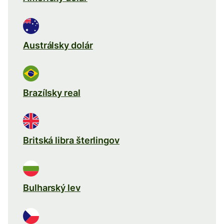
Austrálsky dolár
Brazílsky real
Britská libra šterlingov
Bulharský lev