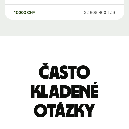
10000
CHF
32 808 400
TZS
Často
kladené
otázky