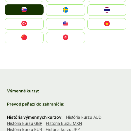
Slovensko
Ruoŧŧa
ไทย
Türkiye
United States
Vietnam
中国
中國香港特別行政區
Výmenné kurzy:
Prevod peňazí do zahraničia:
História výmenných kurzov:
História kurzu AUD
História kurzu GBP
História kurzu MXN
História kurzu EUR
História kurzu JPY