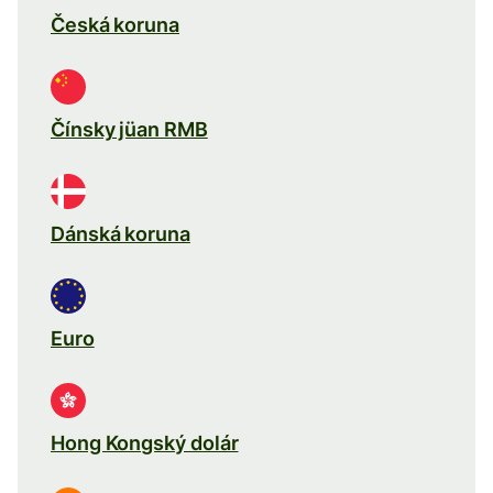
Česká koruna
Čínsky jüan RMB
Dánská koruna
Euro
Hong Kongský dolár