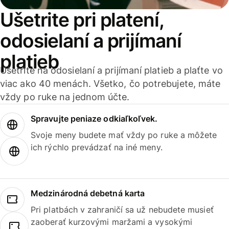
Ušetrite pri platení,
odosielaní a prijímaní
platieb
Ušetrite na odosielaní a prijímaní platieb a plaťte vo
viac ako 40 menách. Všetko, čo potrebujete, máte
vždy po ruke na jednom účte.
Spravujte peniaze odkiaľkoľvek.
Svoje meny budete mať vždy po ruke a môžete
ich rýchlo prevádzať na iné meny.
Medzinárodná debetná karta
Pri platbách v zahraničí sa už nebudete musieť
zaoberať kurzovými maržami a vysokými