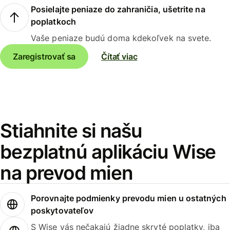
Posielajte peniaze do zahraničia, ušetrite na
poplatkoch
Vaše peniaze budú doma kdekoľvek na svete.
Zaregistrovať sa
Čítať viac
Stiahnite si našu
bezplatnú aplikáciu Wise
na prevod mien
Porovnajte podmienky prevodu mien u ostatných
poskytovateľov
S Wise vás nečakajú žiadne skryté poplatky, iba