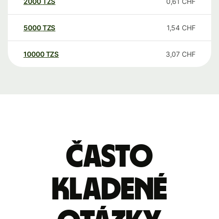
2000
TZS
0,61
CHF
5000
TZS
1,54
CHF
10000
TZS
3,07
CHF
Často
kladené