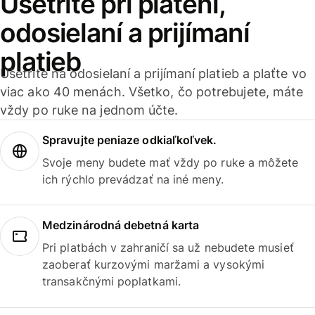
Ušetrite pri platení,
odosielaní a prijímaní
platieb
Ušetrite na odosielaní a prijímaní platieb a plaťte vo
viac ako 40 menách. Všetko, čo potrebujete, máte
vždy po ruke na jednom účte.
Spravujte peniaze odkiaľkoľvek.
Svoje meny budete mať vždy po ruke a môžete
ich rýchlo prevádzať na iné meny.
Medzinárodná debetná karta
Pri platbách v zahraničí sa už nebudete musieť
zaoberať kurzovými maržami a vysokými
transakčnými poplatkami.