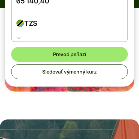
TZS
Prevod peňazí
Sledovať výmenný kurz