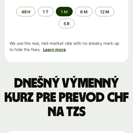
Time
48 H
1 T
1 M
6 M
12 M
period
5 R
We use the real, mid-market rate with no sneaky mark-up
to hide the fees.
Learn more
Dnešný výmenný
kurz pre prevod CHF
na TZS