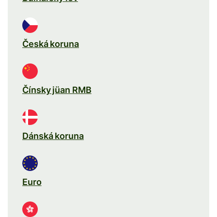
Česká koruna
Čínsky jüan RMB
Dánská koruna
Euro