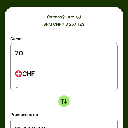
Stredový kurz
SFr.1 CHF = 3 257 TZS
Suma
CHF
Premenené na