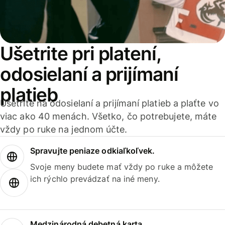
Ušetrite pri platení,
odosielaní a prijímaní
platieb
Ušetrite na odosielaní a prijímaní platieb a plaťte vo
viac ako 40 menách. Všetko, čo potrebujete, máte
vždy po ruke na jednom účte.
Spravujte peniaze odkiaľkoľvek.
Svoje meny budete mať vždy po ruke a môžete
ich rýchlo prevádzať na iné meny.
Medzinárodná debetná karta