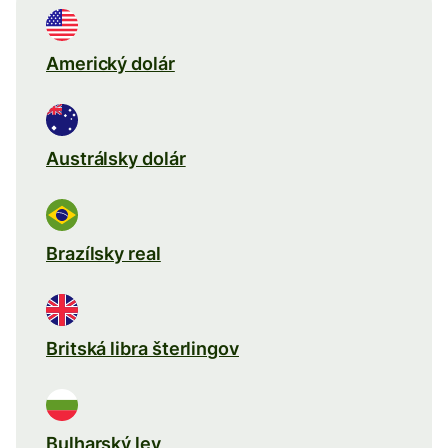
Americký dolár
Austrálsky dolár
Brazílsky real
Britská libra šterlingov
Bulharský lev