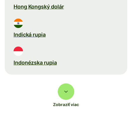
Hong Kongský dolár
Indická rupia
Indonézska rupia
Zobraziť viac