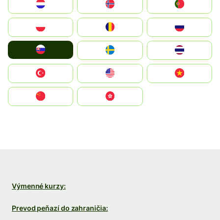
Nederland
Norge
Portugal
Polska
România
Россия
Slovensko
Ruoŧŧa
ไทย
Türkiye
United States
Vietnam
中国
中國香港特別行政區
Výmenné kurzy:
Prevod peňazí do zahraničia: