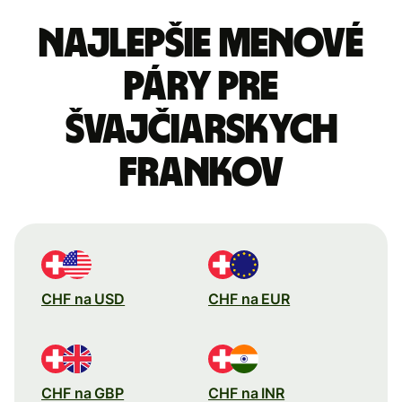
Najlepšie menové
páry pre
Švajčiarskych
frankov
CHF na USD
CHF na EUR
CHF na GBP
CHF na INR