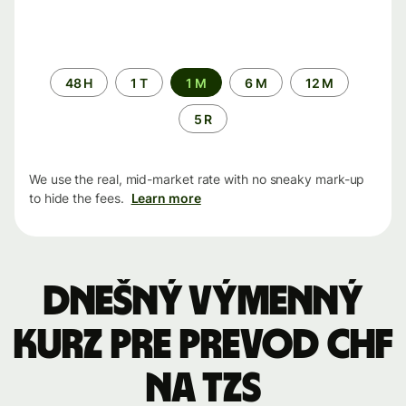
Time
48 H
1 T
1 M
6 M
12 M
period
5 R
We use the real, mid-market rate with no sneaky mark-up
to hide the fees.
Learn more
Dnešný výmenný
kurz pre prevod CHF
na TZS