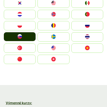
South Korea
Malay
Mexico
Nederland
Norge
Portugal
Polska
România
Россия
Slovensko
Ruoŧŧa
ไทย
Türkiye
United States
Vietnam
中国
中國香港特別行政區
Výmenné kurzy: