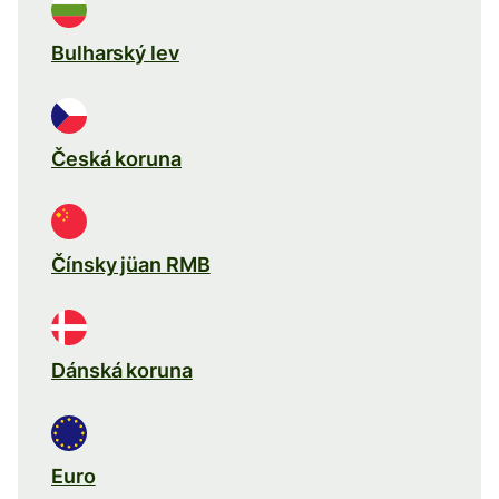
Bulharský lev
Česká koruna
Čínsky jüan RMB
Dánská koruna
Euro