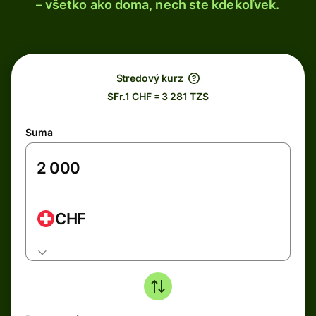
– všetko ako doma, nech ste kdekoľvek.
Stredový kurz
SFr.1 CHF = 3 281 TZS
Suma
CHF