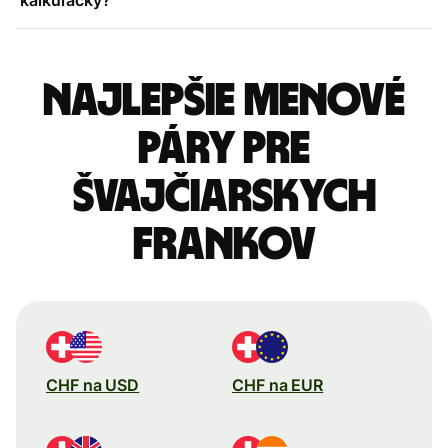
Najlepšie menové
páry pre
Švajčiarskych
frankov
CHF na USD
CHF na EUR