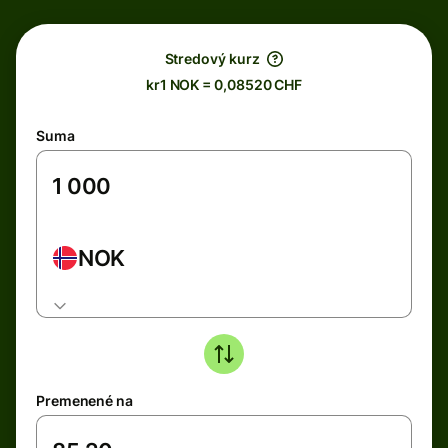
Stredový kurz
kr1 NOK = 0,08520 CHF
Suma
NOK
Premenené na