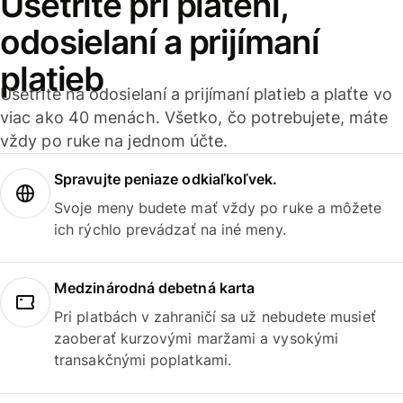
Ušetrite pri platení,
odosielaní a prijímaní
platieb
Ušetrite na odosielaní a prijímaní platieb a plaťte vo
viac ako 40 menách. Všetko, čo potrebujete, máte
vždy po ruke na jednom účte.
Spravujte peniaze odkiaľkoľvek.
Svoje meny budete mať vždy po ruke a môžete
ich rýchlo prevádzať na iné meny.
Medzinárodná debetná karta
Pri platbách v zahraničí sa už nebudete musieť
zaoberať kurzovými maržami a vysokými
transakčnými poplatkami.