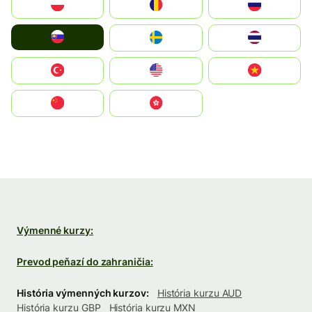
Polska
România
Россия
Slovensko
Ruoŧŧa
ไทย
Türkiye
United States
Vietnam
中国
中國香港特別行政區
Výmenné kurzy:
Prevod peňazí do zahraničia:
História výmenných kurzov:
História kurzu AUD
História kurzu GBP
História kurzu MXN