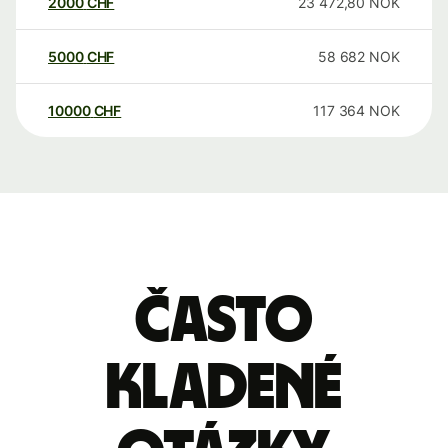
2000
CHF
23 472,80
NOK
5000
CHF
58 682
NOK
10000
CHF
117 364
NOK
Často
kladené