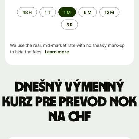
Time
48 H
1 T
1 M
6 M
12 M
period
5 R
We use the real, mid-market rate with no sneaky mark-up
to hide the fees.
Learn more
Dnešný výmenný
kurz pre prevod NOK
na CHF