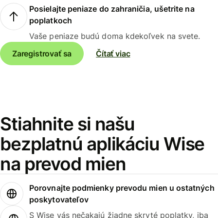
Posielajte peniaze do zahraničia, ušetrite na
poplatkoch
Vaše peniaze budú doma kdekoľvek na svete.
Zaregistrovať sa
Čítať viac
Stiahnite si našu
bezplatnú aplikáciu Wise
na prevod mien
Porovnajte podmienky prevodu mien u ostatných
poskytovateľov
S Wise vás nečakajú žiadne skryté poplatky, iba