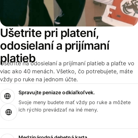
Ušetrite pri platení,
odosielaní a prijímaní
platieb
Ušetrite na odosielaní a prijímaní platieb a plaťte vo
viac ako 40 menách. Všetko, čo potrebujete, máte
vždy po ruke na jednom účte.
Spravujte peniaze odkiaľkoľvek.
Svoje meny budete mať vždy po ruke a môžete
ich rýchlo prevádzať na iné meny.
Medzinárodná debetná karta