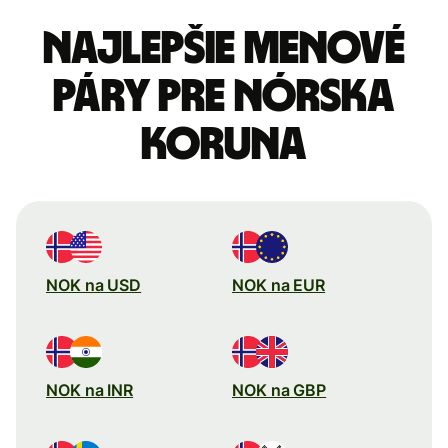
Najlepšie menové
páry pre Nórska
koruna
NOK na USD
NOK na EUR
NOK na INR
NOK na GBP