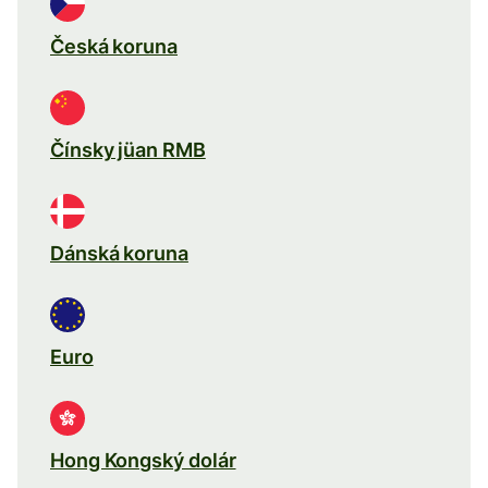
Česká koruna
Čínsky jüan RMB
Dánská koruna
Euro
Hong Kongský dolár