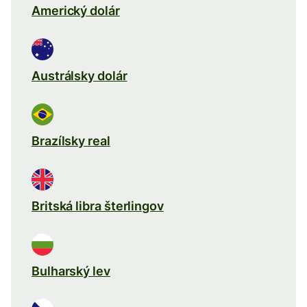
Americký dolár
Austrálsky dolár
Brazílsky real
Britská libra šterlingov
Bulharský lev