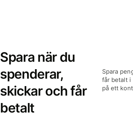
Spara när du
spenderar,
Spara peng
får betalt 
skickar och får
på ett kon
betalt