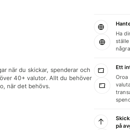
Hante
Ha din
ställ
några
Ett i
ar när du skickar, spenderar och
Oroa 
i över 40+ valutor. Allt du behöver
valut
to, när det behövs.
trans
spend
Skick
på av