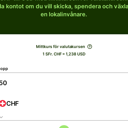
lla kontot om du vill skicka, spendera och väx
en lokalinvånare.
Mittkurs för valutakursen
1 SFr. CHF = 1,238 USD
lopp
CHF