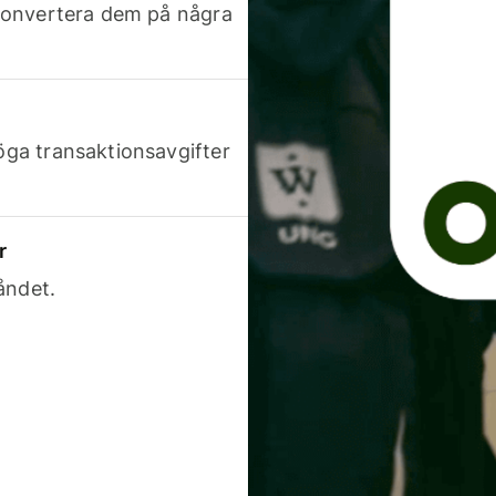
h konvertera dem på några
höga transaktionsavgifter
r
åndet.