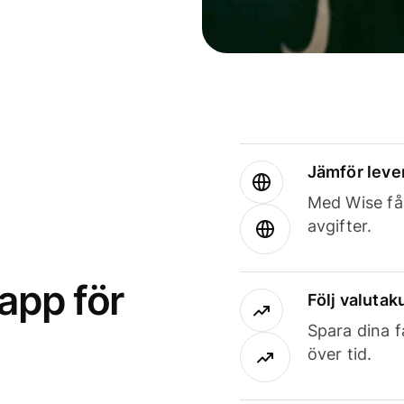
Jämför leve
Med Wise får
avgifter.
app för
Följ valutaku
Spara dina f
över tid.