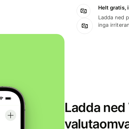
Helt gratis,
Ladda ned på
inga irriter
Ladda ned 
valutaomva