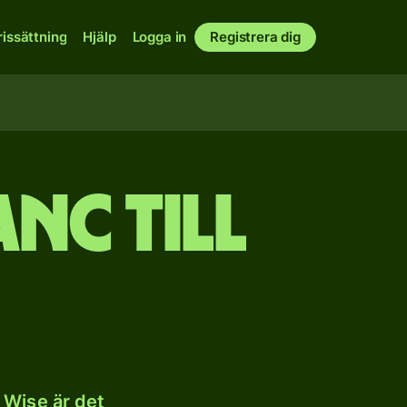
rissättning
Hjälp
Logga in
Registrera dig
nc till
 Wise är det