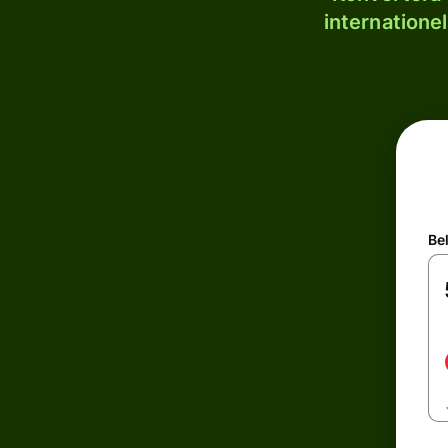
internatione
Be