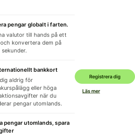
ra pengar globalt i farten.
a valutor till hands på ett
e och konvertera dem på
 sekunder.
nternationellt bankkort
Registrera dig
dig aldrig för
akurspålägg eller höga
Läs mer
aktionsavgifter när du
erar pengar utomlands.
a pengar utomlands, spara
gifter