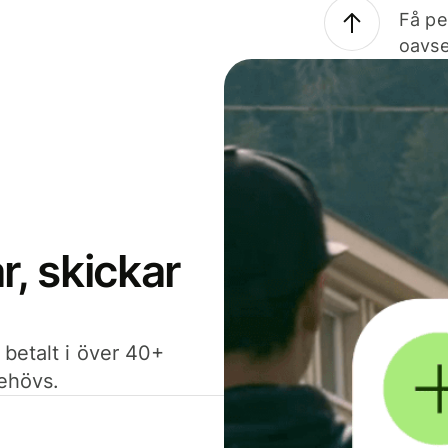
Få pe
oavse
, skickar
 betalt i över 40+
behövs.