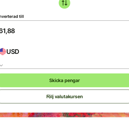
verterad till
USD
Skicka pengar
Följ valutakursen