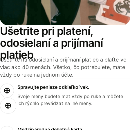
Ušetrite pri platení,
odosielaní a prijímaní
platieb
Ušetrite na odosielaní a prijímaní platieb a plaťte vo
viac ako 40 menách. Všetko, čo potrebujete, máte
vždy po ruke na jednom účte.
Spravujte peniaze odkiaľkoľvek.
Svoje meny budete mať vždy po ruke a môžete
ich rýchlo prevádzať na iné meny.
Medzinárodná debetná karta