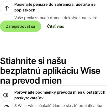
Posielajte peniaze do zahraničia, ušetrite na
poplatkoch
Vaše peniaze budú doma kdekoľvek na svete.
Zaregistrovať sa
Čítať viac
Stiahnite si našu
bezplatnú aplikáciu Wise
na prevod mien
Porovnajte podmienky prevodu mien u ostatných
poskytovateľov
S Wise vás nečakajú žiadne skryté poplatky, iba