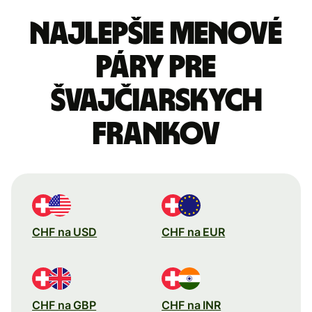
Najlepšie menové
páry pre
Švajčiarskych
frankov
CHF na USD
CHF na EUR
CHF na GBP
CHF na INR