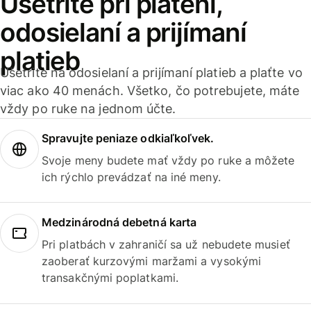
Ušetrite pri platení,
odosielaní a prijímaní
platieb
Ušetrite na odosielaní a prijímaní platieb a plaťte vo
viac ako 40 menách. Všetko, čo potrebujete, máte
vždy po ruke na jednom účte.
Spravujte peniaze odkiaľkoľvek.
Svoje meny budete mať vždy po ruke a môžete
ich rýchlo prevádzať na iné meny.
Medzinárodná debetná karta
Pri platbách v zahraničí sa už nebudete musieť
zaoberať kurzovými maržami a vysokými
transakčnými poplatkami.