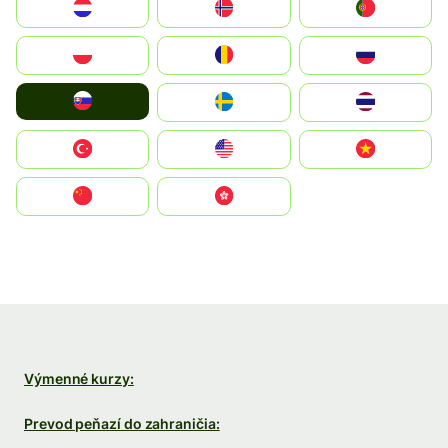
Nederland
Norge
Portugal
Polska
România
Россия
Slovensko
Ruoŧŧa
ไทย
Türkiye
United States
Vietnam
中国
中國香港特別行政區
Výmenné kurzy:
Prevod peňazí do zahraničia: