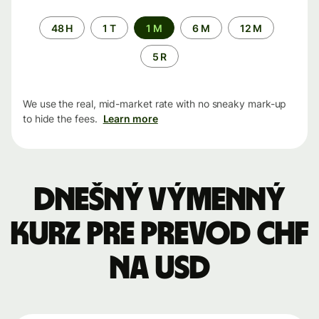
Time
48 H
1 T
1 M
6 M
12 M
period
5 R
We use the real, mid-market rate with no sneaky mark-up
to hide the fees.
Learn more
Dnešný výmenný
kurz pre prevod CHF
na USD