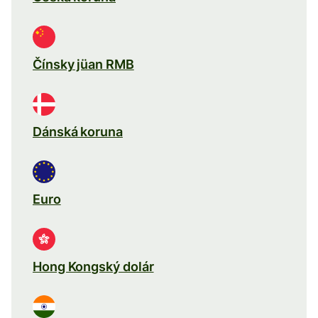
Čínsky jüan RMB
Dánská koruna
Euro
Hong Kongský dolár