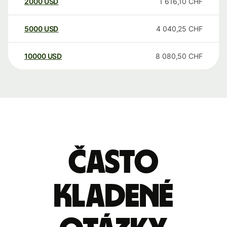
2000
USD
1 616,10
CHF
5000
USD
4 040,25
CHF
10000
USD
8 080,50
CHF
Často
kladené