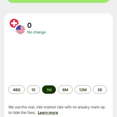
0
No change
Time
48Ω
1Ε
1M
6M
12M
5Ε
period
We use the real, mid-market rate with no sneaky mark-up
to hide the fees.
Learn more