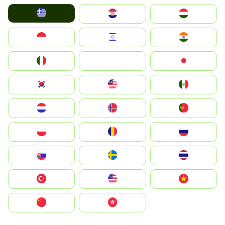
Greece
Hrvatska
Magyarország
Indonesia
Israel
India
Italia
JA
Japan
South Korea
Malay
Mexico
Nederland
Norge
Portugal
Polska
România
Россия
Slovensko
Ruoŧŧa
ไทย
Türkiye
United States
Vietnam
中国
中國香港特別行政區