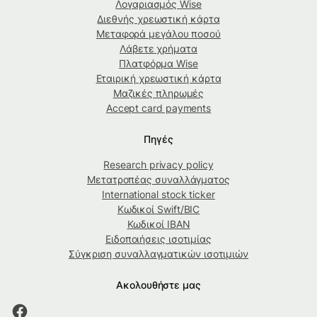
Λογαριασμός Wise
Διεθνής χρεωστική κάρτα
Μεταφορά μεγάλου ποσού
Λάβετε χρήματα
Πλατφόρμα Wise
Εταιρική χρεωστική κάρτα
Μαζικές πληρωμές
Accept card payments
Πηγές
Research privacy policy
Μετατροπέας συναλλάγματος
International stock ticker
Κωδικοί Swift/BIC
Κωδικοί IBAN
Ειδοποιήσεις ισοτιμίας
Σύγκριση συναλλαγματικών ισοτιμιών
Ακολουθήστε μας