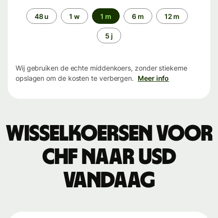
Periode
48 u
1 w
1 m
6 m
12 m
5 j
Wij gebruiken de echte middenkoers, zonder stiekeme
opslagen om de kosten te verbergen.
Meer info
Wisselkoersen voor
CHF naar USD
vandaag