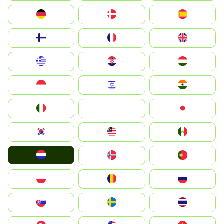
Deutschland
Denmark
España
Suomi
France
United Kingdom
Greece
Hrvatska
Magyarország
Indonesia
Israel
India
Italia
JA
Japan
South Korea
Malay
Mexico
Nederland
Norge
Portugal
Polska
România
Россия
Slovensko
Ruoŧŧa
ไทย