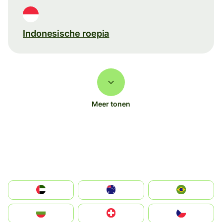
Indonesische roepia
Meer tonen
الإمارات العربية المتحدة
Australia
Brazil
България
Switzerland
Czechia