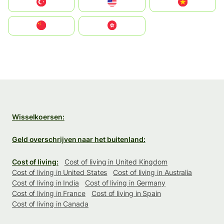
Türkiye
United States
Vietnam
中国
中國香港特別行政區
Wisselkoersen:
Geld overschrijven naar het buitenland:
Cost of living:
Cost of living in United Kingdom
Cost of living in United States
Cost of living in Australia
Cost of living in India
Cost of living in Germany
Cost of living in France
Cost of living in Spain
Cost of living in Canada