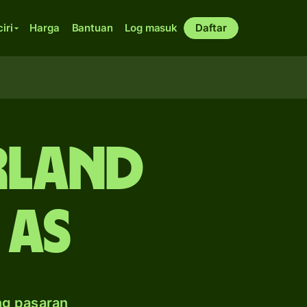
ciri
Harga
Bantuan
Log masuk
Daftar
rland
 AS
ng pasaran