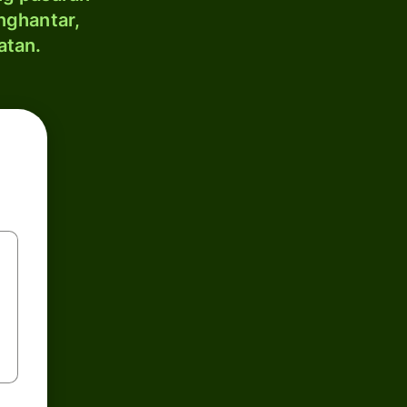
nghantar,
atan.