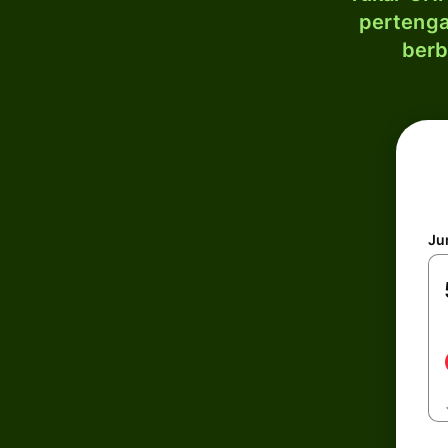
pertenga
berb
Ju