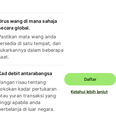
Urus wang di mana sahaja
secara global.
Pastikan mata wang anda
tersedia di satu tempat, dan
tukarkannya dalam beberapa
saat.
Kad debit antarabangsa
Daftar
Jangan risau tentang
tokokan kadar pertukaran
Ketahui lebih lanjut
atau yuran transaksi yang
tinggi apabila anda
berbelanja di luar negara.