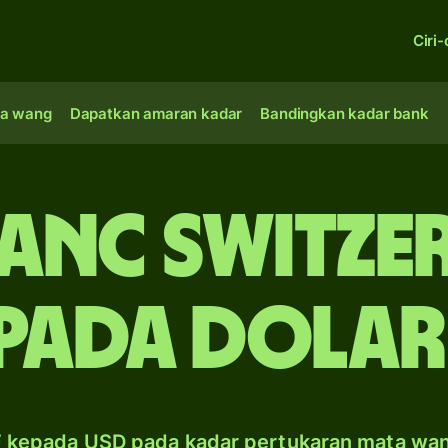
Ciri-
a wang
Dapatkan amaran kadar
Bandingkan kadar bank
ranc Switze
pada dolar
 kepada USD pada kadar pertukaran mata wa