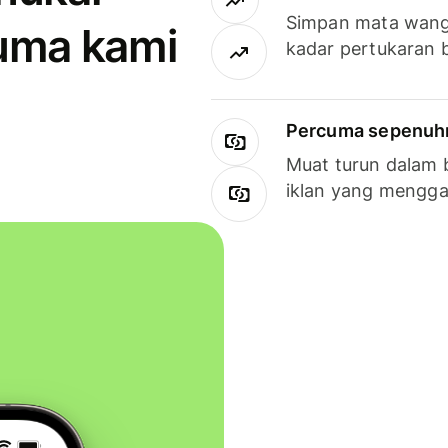
Simpan mata wan
uma kami
kadar pertukaran 
Percuma sepenuhny
Muat turun dalam 
iklan yang mengg