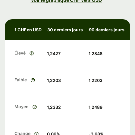
Voir le graphique CHF vers USD
1 CHF en USD
30 derniers jours
90 derniers jours
Élevé
1,2427
1,2848
Faible
1,2203
1,2203
Moyen
1,2332
1,2489
Change
0.06
%
-3.68
%