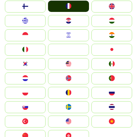
France
Suomi
United Kingdom
Greece
Hrvatska
Magyarország
Indonesia
Israel
India
Italia
JA
Japan
South Korea
Malay
Mexico
Nederland
Norge
Portugal
Polska
România
Россия
Slovensko
Ruoŧŧa
ไทย
Türkiye
United States
Vietnam
中国
中國香港特別行政區