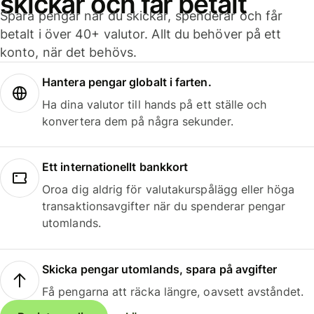
skickar och får betalt
Spara pengar när du skickar, spenderar och får
betalt i över 40+ valutor. Allt du behöver på ett
konto, när det behövs.
Hantera pengar globalt i farten.
Ha dina valutor till hands på ett ställe och
konvertera dem på några sekunder.
Ett internationellt bankkort
Oroa dig aldrig för valutakurspålägg eller höga
transaktionsavgifter när du spenderar pengar
utomlands.
Skicka pengar utomlands, spara på avgifter
Få pengarna att räcka längre, oavsett avståndet.