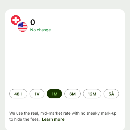
0
No change
Time
48H
1V
1M
6M
12M
5Å
period
We use the real, mid-market rate with no sneaky mark-up
to hide the fees.
Learn more