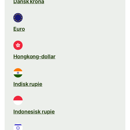
Dansk krona
Euro
Hongkong-dollar
Indisk rupie
Indonesisk rupie