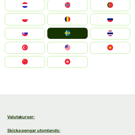
Nederland
Norge
Portugal
Polska
România
Россия
Ruoŧŧa
Slovensko
ไทย
Türkiye
United States
Vietnam
中国
中國香港特別行政區
Valutakurser:
Skicka pengar utomlands: