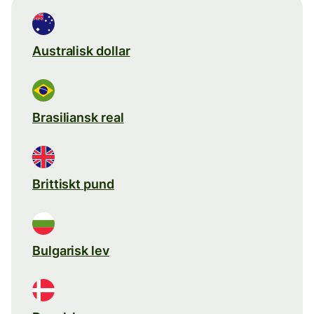
Australisk dollar
Brasiliansk real
Brittiskt pund
Bulgarisk lev