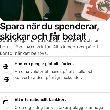
Spara när du spenderar,
skickar och får betalt
Spara pengar när du skickar, spenderar och får
betalt i över 40+ valutor. Allt du behöver på ett
konto, när det behövs.
Hantera pengar globalt i farten.
Ha dina valutor till hands på ett ställe och
konvertera dem på några sekunder.
Ett internationellt bankkort
Oroa dig aldrig för valutakurspålägg eller höga