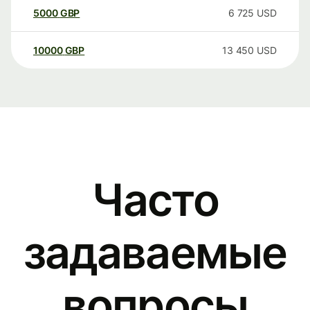
5000
GBP
6 725
USD
10000
GBP
13 450
USD
Часто
задаваемые
вопросы