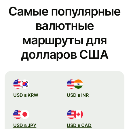
Самые популярные
валютные
маршруты для
долларов США
USD в KRW
USD в INR
USD в JPY
USD в CAD