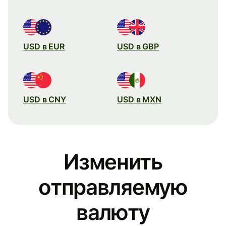
USD в EUR
USD в GBP
USD в CNY
USD в MXN
Изменить
отправляемую
валюту