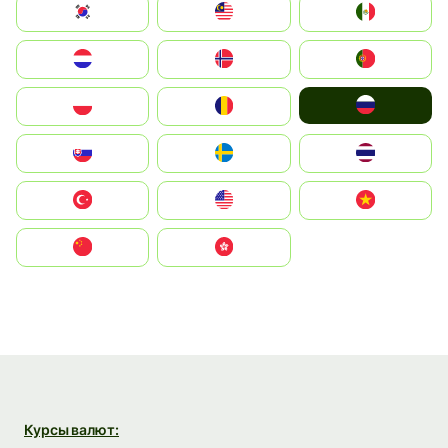
South Korea
Malay
Mexico
Nederland
Norge
Portugal
Россия
Polska
România
Slovensko
Ruoŧŧa
ไทย
Türkiye
United States
Vietnam
中国
中國香港特別行政區
Курсы валют: