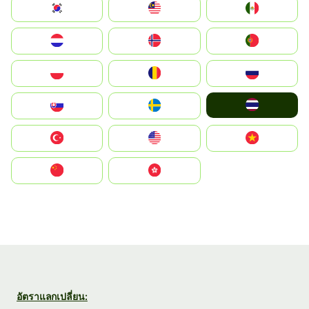
South Korea
Malay
Mexico
Nederland
Norge
Portugal
Polska
România
Россия
ไทย
Slovensko
Ruoŧŧa
Türkiye
United States
Vietnam
中国
中國香港特別行政區
อัตราแลกเปลี่ยน: