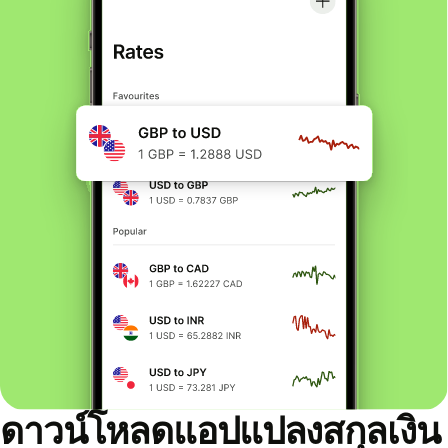
ดาวน์โหลดแอปแปลงสกุลเงิน