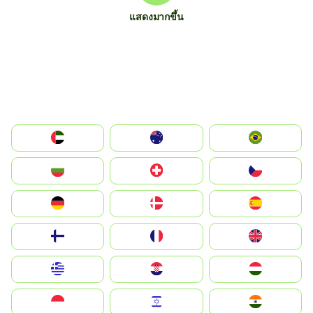
แสดงมากขึ้น
الإمارات العربية المتحدة
Australia
Brazil
България
Switzerland
Czechia
Deutschland
Denmark
España
Suomi
France
United Kingdom
Greece
Hrvatska
Magyarország
Indonesia
Israel
India