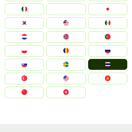
Italia
JA
Japan
South Korea
Malay
Mexico
Nederland
Norge
Portugal
Polska
România
Россия
ไทย
Slovensko
Ruoŧŧa
Türkiye
United States
Vietnam
中国
中國香港特別行政區