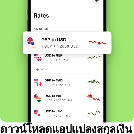
ดาวน์โหลดแอปแปลงสกุลเงิน