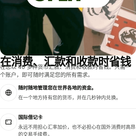
在消费、汇款和收款时省钱
在您以 40 多种货币汇款、消费和收款时省钱。只需一
个账户，即可随时满足您的所有需求。
随时随地管理您在世界各地的资金。
在一个地方持有您的货币，并在几秒钟内兑换。
国际借记卡
永远不用担心汇率加价，也不必担心在国外消费时高昂
的交易手续费。