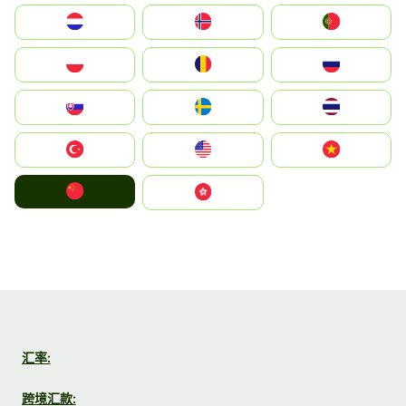
Nederland
Norge
Portugal
Polska
România
Россия
Slovensko
Ruoŧŧa
ไทย
Türkiye
United States
Vietnam
中国
中國香港特別行政區
汇率:
跨境汇款: