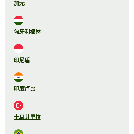
加元
匈牙利福林
印尼盾
印度卢比
土耳其里拉