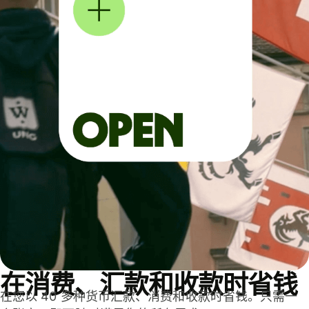
在消费、汇款和收款时省钱
在您以 40 多种货币汇款、消费和收款时省钱。只需一