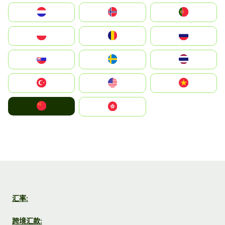
Nederland
Norge
Portugal
Polska
România
Россия
Slovensko
Ruoŧŧa
ไทย
Türkiye
United States
Vietnam
中国
中國香港特別行政區
汇率:
跨境汇款: