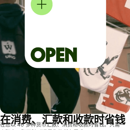
在消费、汇款和收款时省钱
在您以 40 多种货币汇款、消费和收款时省钱。只需一