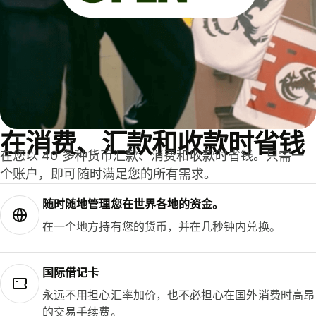
在消费、汇款和收款时省钱
在您以 40 多种货币汇款、消费和收款时省钱。只需一
个账户，即可随时满足您的所有需求。
随时随地管理您在世界各地的资金。
在一个地方持有您的货币，并在几秒钟内兑换。
国际借记卡
永远不用担心汇率加价，也不必担心在国外消费时高昂
的交易手续费。