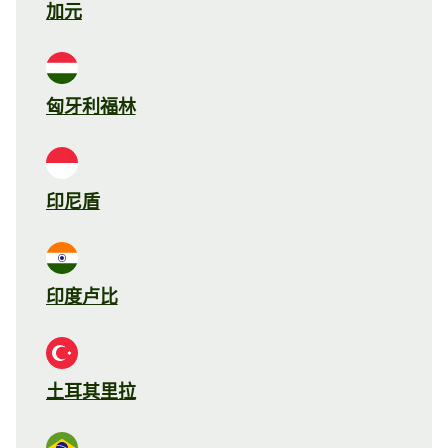
加元
匈牙利福林
印尼盾
印度卢比
土耳其里拉