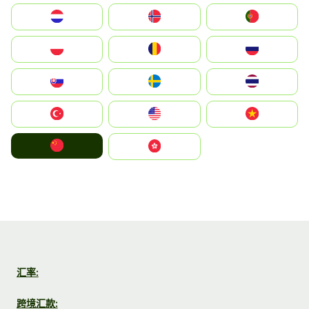
Nederland
Norge
Portugal
Polska
România
Россия
Slovensko
Ruoŧŧa
ไทย
Türkiye
United States
Vietnam
中国
中國香港特別行政區
汇率:
跨境汇款: