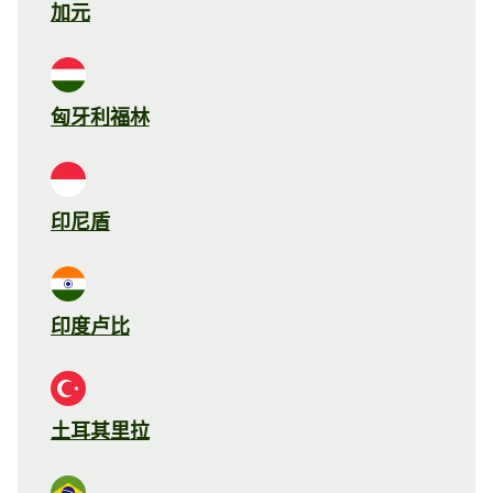
加元
匈牙利福林
印尼盾
印度卢比
土耳其里拉