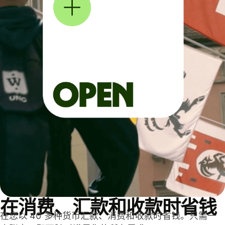
在消费、汇款和收款时省钱
在您以 40 多种货币汇款、消费和收款时省钱。只需一