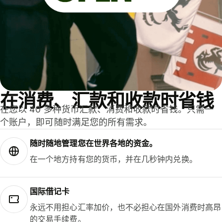
在消费、汇款和收款时省钱
在您以 40 多种货币汇款、消费和收款时省钱。只需一
个账户，即可随时满足您的所有需求。
随时随地管理您在世界各地的资金。
在一个地方持有您的货币，并在几秒钟内兑换。
国际借记卡
永远不用担心汇率加价，也不必担心在国外消费时高昂
的交易手续费。