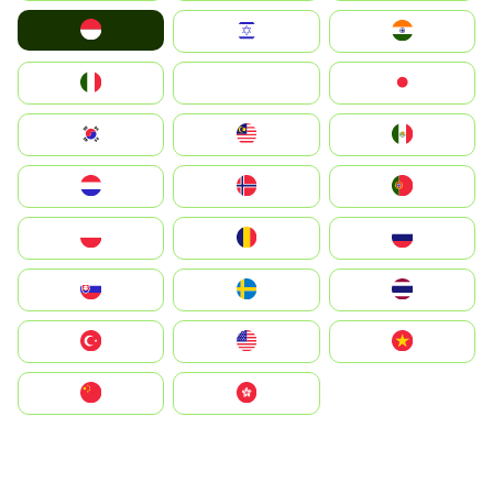
Indonesia
Israel
India
Italia
JA
Japan
South Korea
Malay
Mexico
Nederland
Norge
Portugal
Polska
România
Россия
Slovensko
Ruoŧŧa
ไทย
Türkiye
United States
Vietnam
中国
中國香港特別行政區