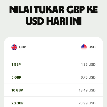
Nilai tukar GBP ke
USD hari ini
GBP
USD
1
GBP
1,35
USD
5
GBP
6,75
USD
10
GBP
13,49
USD
20
GBP
26,99
USD