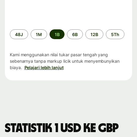
Periode
48J
1M
1B
6B
12B
5Th
waktu
Kami menggunakan nilai tukar pasar tengah yang
sebenarnya tanpa markup licik untuk menyembunyikan
biaya.
Pelajari lebih lanjut
Statistik 1 USD ke GBP