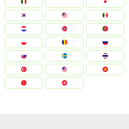
Italia
JA
Japan
South Korea
Malay
Mexico
Nederland
Norge
Portugal
Polska
România
Россия
Slovensko
Ruoŧŧa
ไทย
Türkiye
United States
Vietnam
中国
中國香港特別行政區