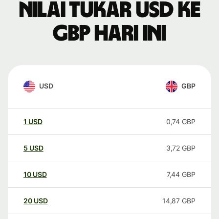
Nilai tukar USD ke
GBP hari ini
USD
GBP
1
USD
0,74
GBP
5
USD
3,72
GBP
10
USD
7,44
GBP
20
USD
14,87
GBP