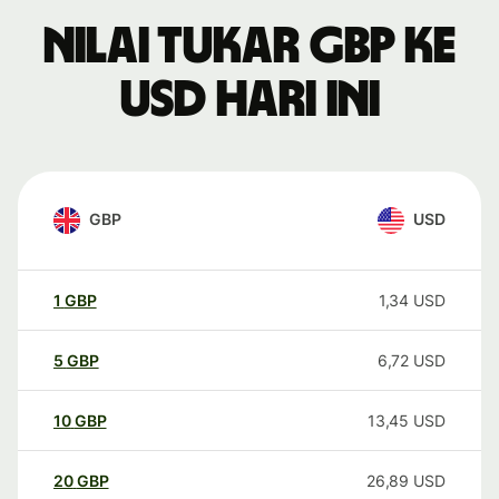
Nilai tukar GBP ke
USD hari ini
GBP
USD
1
GBP
1,34
USD
5
GBP
6,72
USD
10
GBP
13,45
USD
20
GBP
26,89
USD