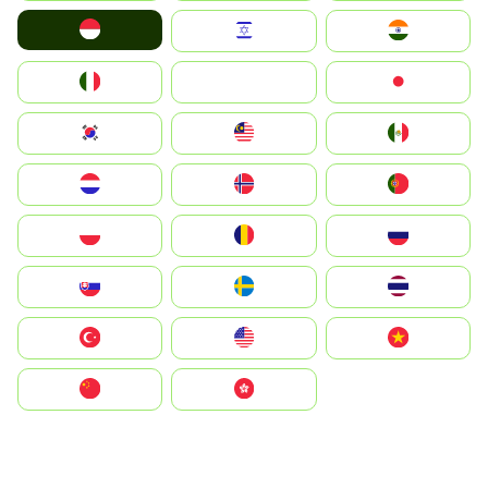
Indonesia
Israel
India
Italia
JA
Japan
South Korea
Malay
Mexico
Nederland
Norge
Portugal
Polska
România
Россия
Slovensko
Ruoŧŧa
ไทย
Türkiye
United States
Vietnam
中国
中國香港特別行政區