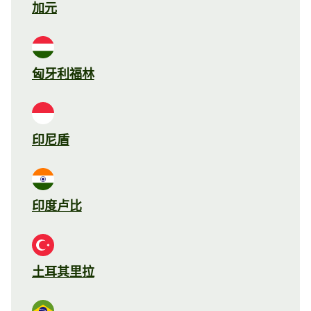
加元
匈牙利福林
印尼盾
印度卢比
土耳其里拉