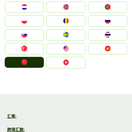
Nederland
Norge
Portugal
Polska
România
Россия
Slovensko
Ruoŧŧa
ไทย
Türkiye
United States
Vietnam
中国
中國香港特別行政區
汇率:
跨境汇款: