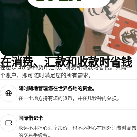
在消费、汇款和收款时省钱
在您以 40 多种货币汇款、消费和收款时省钱。只需一
个账户，即可随时满足您的所有需求。
随时随地管理您在世界各地的资金。
在一个地方持有您的货币，并在几秒钟内兑换。
国际借记卡
永远不用担心汇率加价，也不必担心在国外消费时高昂
的交易手续费。