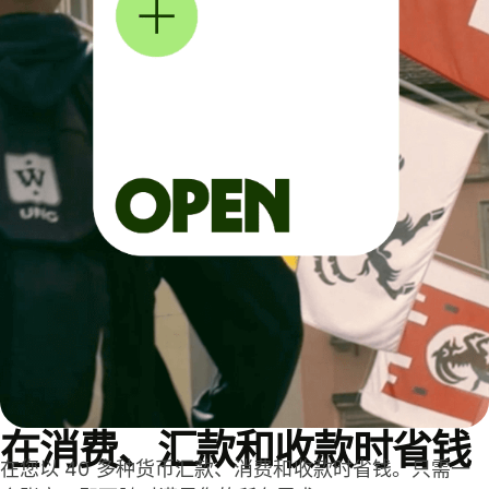
在消费、汇款和收款时省钱
在您以 40 多种货币汇款、消费和收款时省钱。只需一