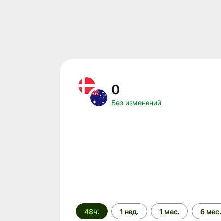
0
Без изменений
Период
48ч.
1 нед.
1 мес.
6 мес
времени