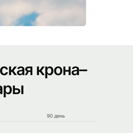
ская крона–
ары
90 день