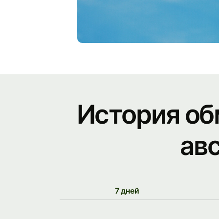
История об
ав
7 дней