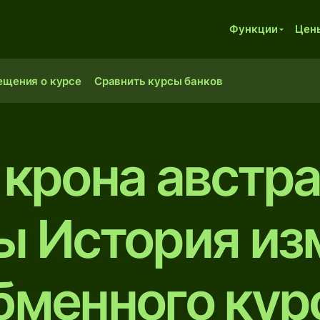
Функции
Цен
ещения о курсе
Сравнить курсы банков
 крона австр
ы История из
бменного кур