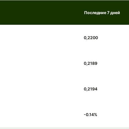
Последние 7 дней
0,2200
0,2189
0,2194
-0.14
%