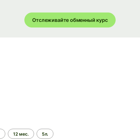
Отслеживайте обменный курс
.
12 мес.
5л.