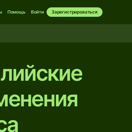
ы
Помощь
Войти
Зарегистрироваться
алийские
менения
са