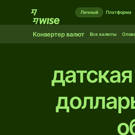
Личный
Платформа
Конвертер валют
Все валюты
Опов
датская
доллар
о