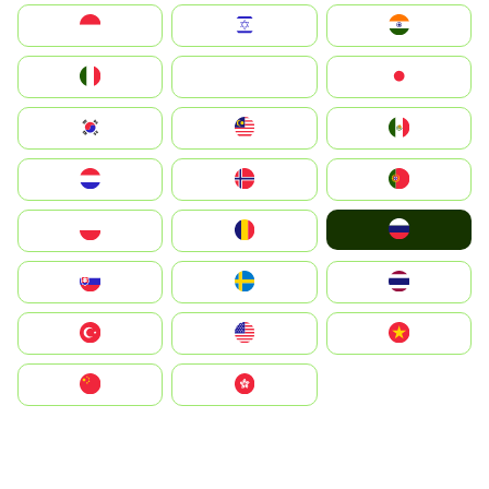
Indonesia
Israel
India
Italia
JA
Japan
South Korea
Malay
Mexico
Nederland
Norge
Portugal
Россия
Polska
România
Slovensko
Ruoŧŧa
ไทย
Türkiye
United States
Vietnam
中国
中國香港特別行政區