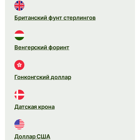
Британский фунт стерлингов
Венгерский форинт
Гонконгский доллар
Датская крона
Доллар США