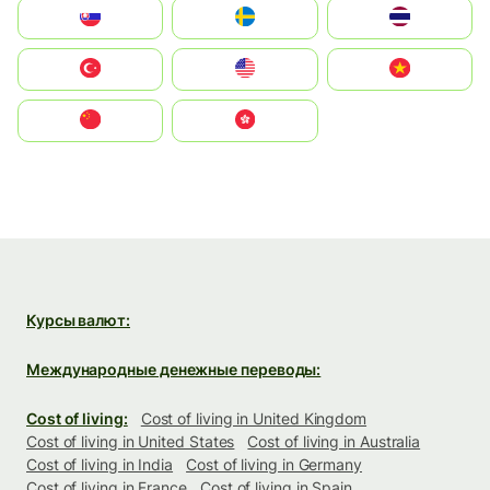
Slovensko
Ruoŧŧa
ไทย
Türkiye
United States
Vietnam
中国
中國香港特別行政區
Курсы валют:
Международные денежные переводы:
Cost of living:
Cost of living in United Kingdom
Cost of living in United States
Cost of living in Australia
Cost of living in India
Cost of living in Germany
Cost of living in France
Cost of living in Spain