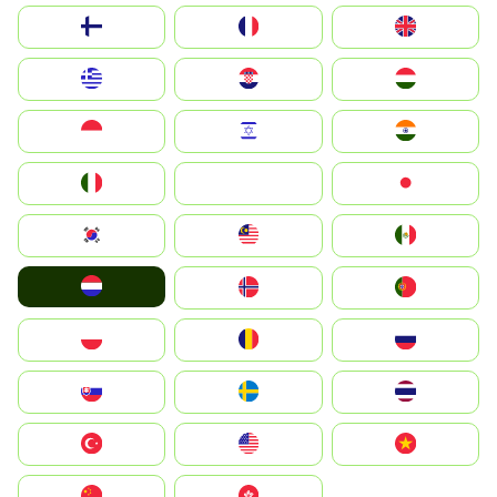
Suomi
France
United Kingdom
Greece
Hrvatska
Magyarország
Indonesia
Israel
India
Italia
JA
Japan
South Korea
Malay
Mexico
Nederland
Norge
Portugal
Polska
România
Россия
Slovensko
Ruoŧŧa
ไทย
Türkiye
United States
Vietnam
中国
中國香港特別行政區