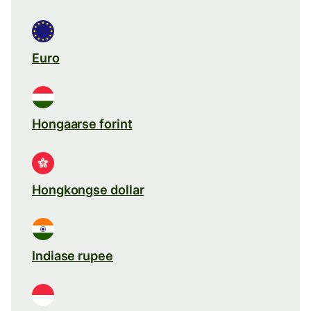
Euro
Hongaarse forint
Hongkongse dollar
Indiase rupee