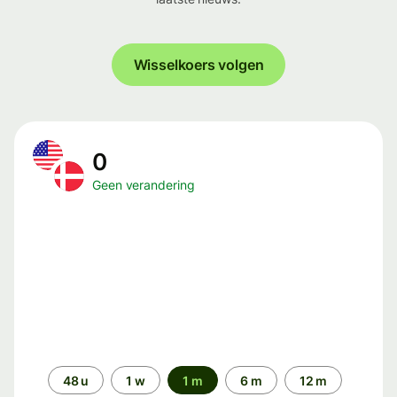
Wisselkoers volgen
0
Geen verandering
Periode
48 u
1 w
1 m
6 m
12 m