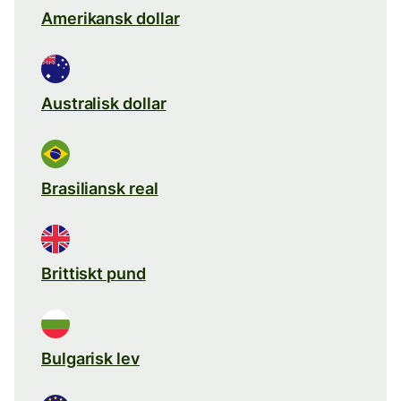
Amerikansk dollar
Australisk dollar
Brasiliansk real
Brittiskt pund
Bulgarisk lev