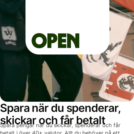
Spara när du spenderar,
skickar och får betalt
Spara pengar när du skickar, spenderar och får
betalt i över 40+ valutor. Allt du behöver på ett