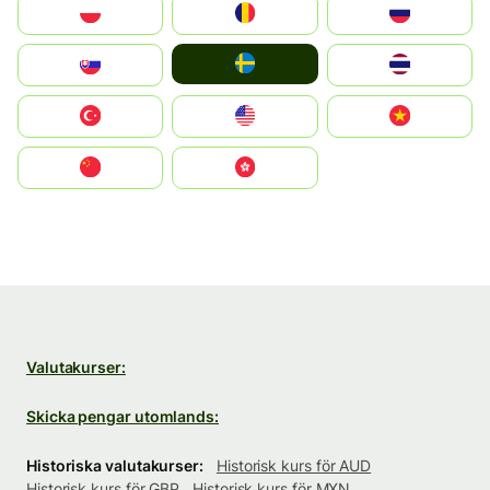
Polska
România
Россия
Ruoŧŧa
Slovensko
ไทย
Türkiye
United States
Vietnam
中国
中國香港特別行政區
Valutakurser:
Skicka pengar utomlands:
Historiska valutakurser:
Historisk kurs för AUD
Historisk kurs för GBP
Historisk kurs för MXN