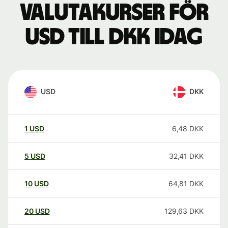
Valutakurser för
USD till DKK idag
USD
DKK
1
USD
6,48
DKK
5
USD
32,41
DKK
10
USD
64,81
DKK
20
USD
129,63
DKK