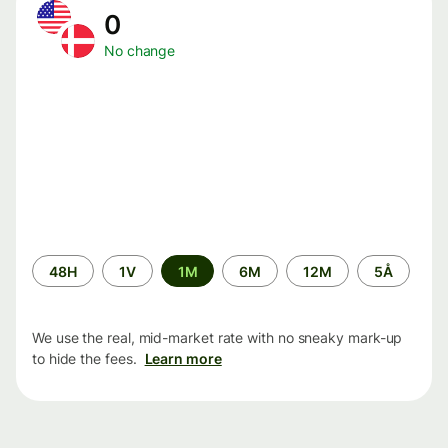
0
No change
Time
48H
1V
1M
6M
12M
5Å
period
We use the real, mid-market rate with no sneaky mark-up
to hide the fees.
Learn more