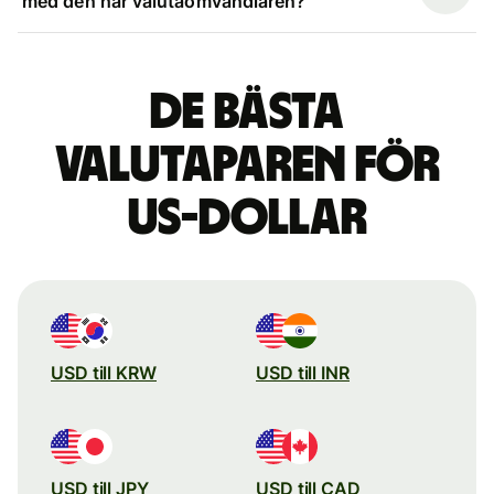
med den här valutaomvandlaren?
De bästa
valutaparen för
US-dollar
USD till KRW
USD till INR
USD till JPY
USD till CAD