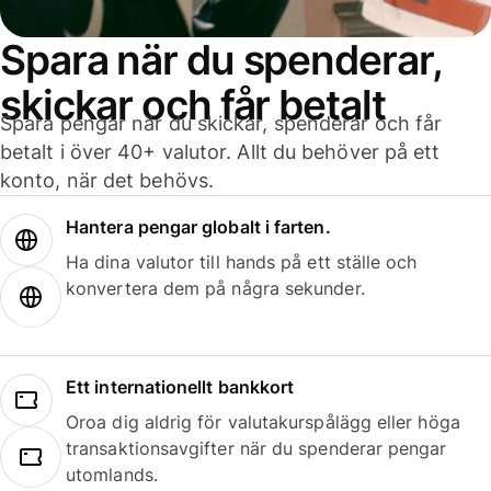
Spara när du spenderar,
skickar och får betalt
Spara pengar när du skickar, spenderar och får
betalt i över 40+ valutor. Allt du behöver på ett
konto, när det behövs.
Hantera pengar globalt i farten.
Ha dina valutor till hands på ett ställe och
konvertera dem på några sekunder.
Ett internationellt bankkort
Oroa dig aldrig för valutakurspålägg eller höga
transaktionsavgifter när du spenderar pengar
utomlands.