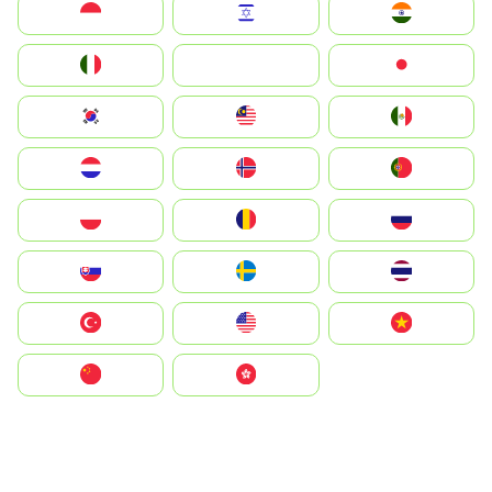
Indonesia
Israel
India
Italia
JA
Japan
South Korea
Malay
Mexico
Nederland
Norge
Portugal
Polska
România
Россия
Slovensko
Ruoŧŧa
ไทย
Türkiye
United States
Vietnam
中国
中國香港特別行政區