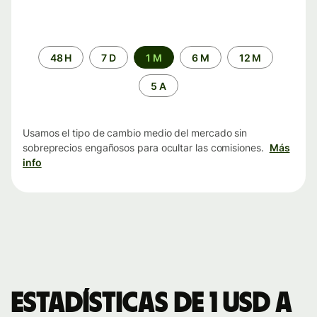
Periodo
48 H
7 D
1 M
6 M
12 M
de
tiempo
5 A
Usamos el tipo de cambio medio del mercado sin
sobreprecios engañosos para ocultar las comisiones.
Más
info
Estadísticas de 1 USD a