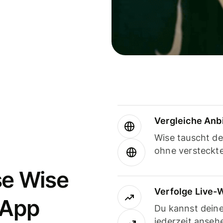
Vergleiche Anb
Wise tauscht d
ohne versteckt
se Wise
Verfolge Live-
-App
Du kannst dein
jederzeit anseh