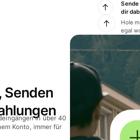
Sende 
dir da
Hole m
egal w
, Senden
ahlungen
deingängen in über 40
inem Konto, immer für