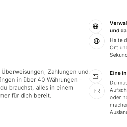
Verwal
und da
Halte 
Ort und
Sekund
i Überweisungen, Zahlungen und
Eine i
ängen in über 40 Währungen –
Du mus
 du brauchst, alles in einem
Aufsch
mer für dich bereit.
oder h
machen
Ausland