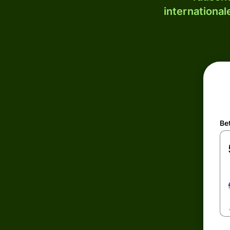
internationa
Be