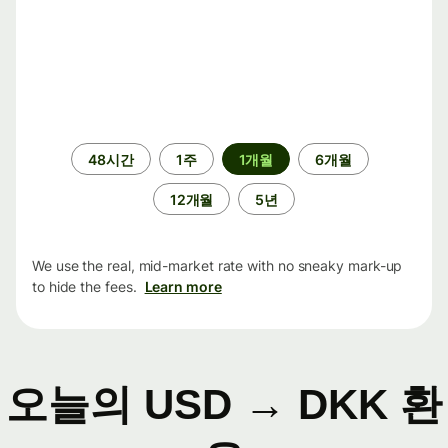
기
48시간
1주
1개월
6개월
간
12개월
5년
We use the real, mid-market rate with no sneaky mark-up
to hide the fees.
Learn more
오늘의 USD → DKK 환