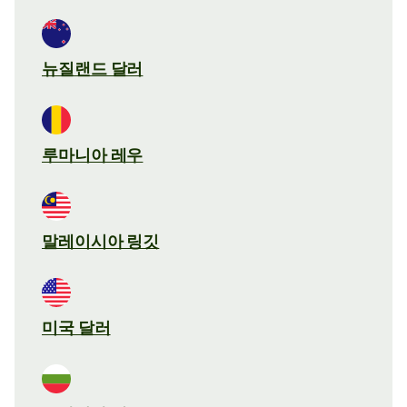
뉴질랜드 달러
루마니아 레우
말레이시아 링깃
미국 달러