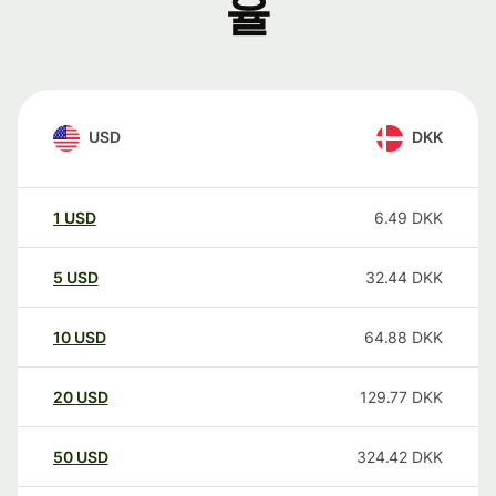
율
USD
DKK
1
USD
6.49
DKK
5
USD
32.44
DKK
10
USD
64.88
DKK
20
USD
129.77
DKK
50
USD
324.42
DKK