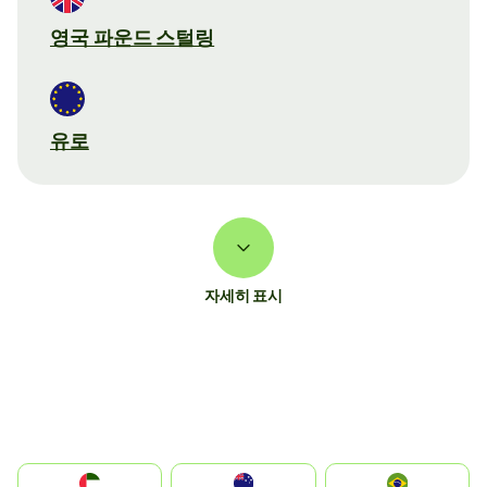
영국 파운드 스털링
유로
자세히 표시
الإمارات العربية المتحدة
Australia
Brazil