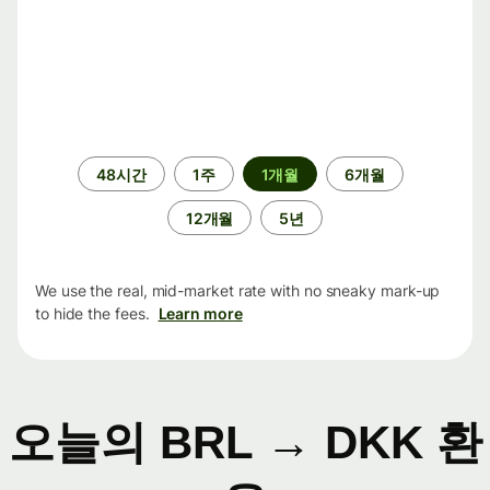
기
48시간
1주
1개월
6개월
간
12개월
5년
We use the real, mid-market rate with no sneaky mark-up
to hide the fees.
Learn more
오늘의 BRL → DKK 환