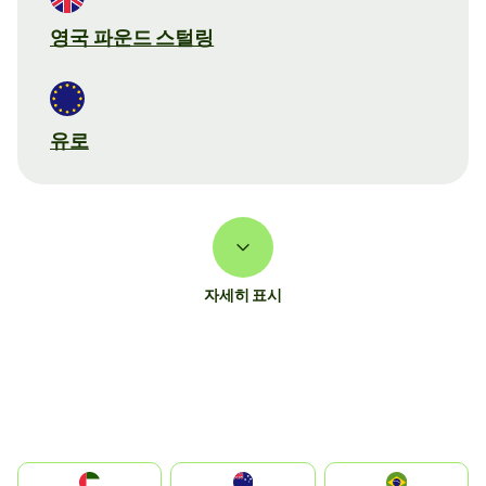
영국 파운드 스털링
유로
자세히 표시
الإمارات العربية المتحدة
Australia
Brazil