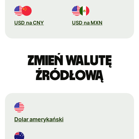
USD na CNY
USD na MXN
Zmień walutę
źródłową
Dolar amerykański