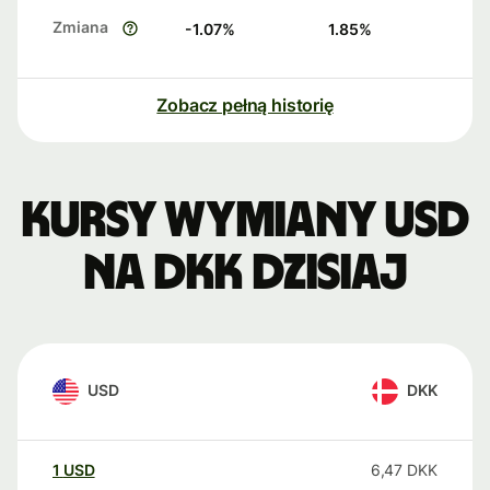
Zmiana
-1.07
%
1.85
%
Zobacz pełną historię
Kursy wymiany USD
na DKK dzisiaj
USD
DKK
1
USD
6,47
DKK