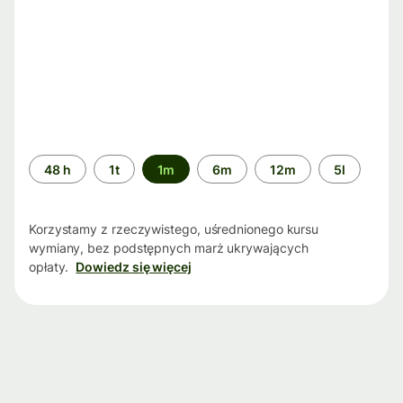
Przedział
48 h
1t
1m
6m
12m
5l
czasu
Korzystamy z rzeczywistego, uśrednionego kursu
wymiany, bez podstępnych marż ukrywających
opłaty.
Dowiedz się więcej