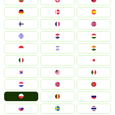
България
Switzerland
Czechia
Deutschland
Denmark
España
Suomi
France
United Kingdom
Greece
Hrvatska
Magyarország
Indonesia
Israel
India
Italia
JA
Japan
South Korea
Malay
Mexico
Nederland
Norge
Portugal
Polska
România
Россия
Slovensko
Ruoŧŧa
ไทย