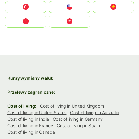
Türkiye
United States
Vietnam
中国
中國香港特別行政區
Kursy wymiany walut:
Przelewy zagraniczne:
Cost of living:
Cost of living in United Kingdom
Cost of living in United States
Cost of living in Australia
Cost of living in India
Cost of living in Germany
Cost of living in France
Cost of living in Spain
Cost of living in Canada