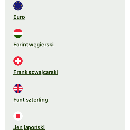
Euro
Forint węgierski
Frank szwajcarski
Funt szterling
Jen japoński