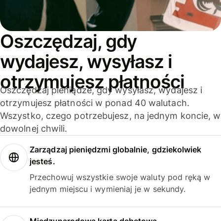
Oszczędzaj, gdy
wydajesz, wysyłasz i
otrzymujesz płatności
Oszczędzaj pieniądze, gdy wysyłasz, wydajesz i
otrzymujesz płatności w ponad 40 walutach.
Wszystko, czego potrzebujesz, na jednym koncie, w
dowolnej chwili.
Zarządzaj pieniędzmi globalnie, gdziekolwiek
jesteś.
Przechowuj wszystkie swoje waluty pod ręką w
jednym miejscu i wymieniaj je w sekundy.