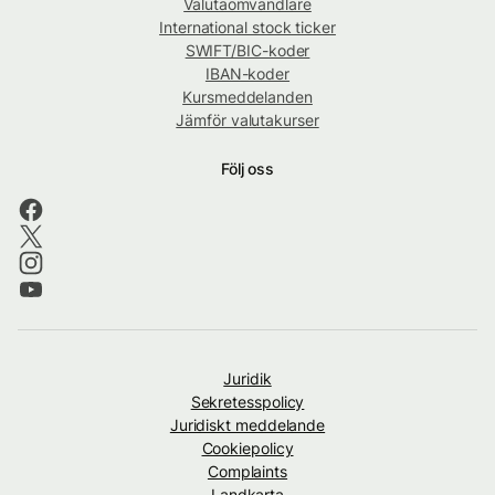
Valutaomvandlare
International stock ticker
SWIFT/BIC-koder
IBAN-koder
Kursmeddelanden
Jämför valutakurser
Följ oss
Juridik
Sekretesspolicy
Juridiskt meddelande
Cookiepolicy
Complaints
Landkarta