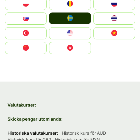
Polska
România
Россия
Ruoŧŧa
Slovensko
ไทย
Türkiye
United States
Vietnam
中国
中國香港特別行政區
Valutakurser:
Skicka pengar utomlands:
Historiska valutakurser:
Historisk kurs för AUD
Historisk kurs för GBP
Historisk kurs för MXN