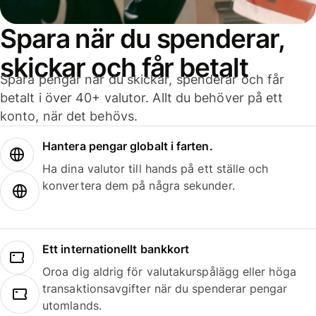
Spara när du spenderar,
skickar och får betalt
Spara pengar när du skickar, spenderar och får
betalt i över 40+ valutor. Allt du behöver på ett
konto, när det behövs.
Hantera pengar globalt i farten.
Ha dina valutor till hands på ett ställe och
konvertera dem på några sekunder.
Ett internationellt bankkort
Oroa dig aldrig för valutakurspålägg eller höga
transaktionsavgifter när du spenderar pengar
utomlands.