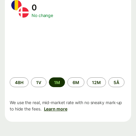
0
No change
Time
48H
1V
1M
6M
12M
5Å
period
We use the real, mid-market rate with no sneaky mark-up
to hide the fees.
Learn more