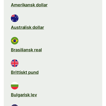
Amerikansk dollar
Australisk dollar
Brasiliansk real
Brittiskt pund
Bulgarisk lev