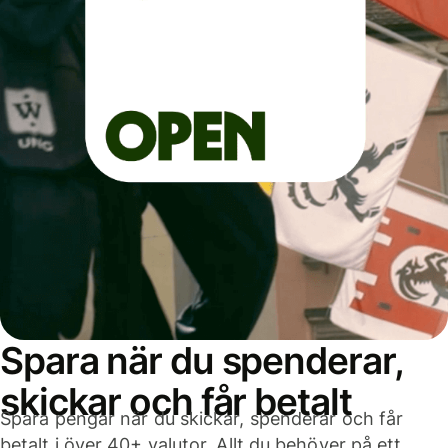
Spara när du spenderar,
skickar och får betalt
Spara pengar när du skickar, spenderar och får
betalt i över 40+ valutor. Allt du behöver på ett