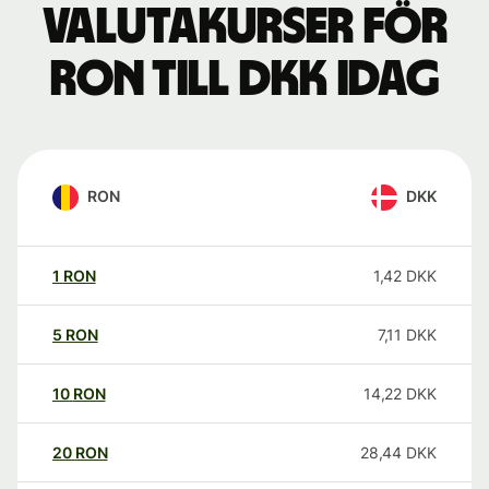
Valutakurser för
RON till DKK idag
RON
DKK
1
RON
1,42
DKK
5
RON
7,11
DKK
10
RON
14,22
DKK
20
RON
28,44
DKK