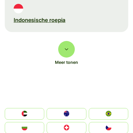
Indonesische roepia
Meer tonen
الإمارات العربية المتحدة
Australia
Brazil
България
Switzerland
Czechia