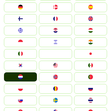
Deutschland
Denmark
España
Suomi
France
United Kingdom
Greece
Hrvatska
Magyarország
Indonesia
Israel
India
Italia
JA
Japan
South Korea
Malay
Mexico
Nederland
Norge
Portugal
Polska
România
Россия
Slovensko
Ruoŧŧa
ไทย