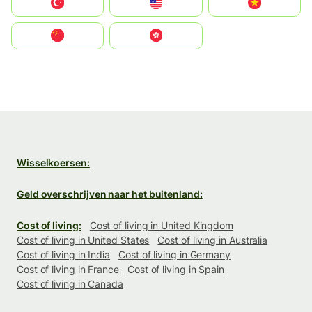
Türkiye
United States
Vietnam
中国
中國香港特別行政區
Wisselkoersen:
Geld overschrijven naar het buitenland:
Cost of living:
Cost of living in United Kingdom
Cost of living in United States
Cost of living in Australia
Cost of living in India
Cost of living in Germany
Cost of living in France
Cost of living in Spain
Cost of living in Canada