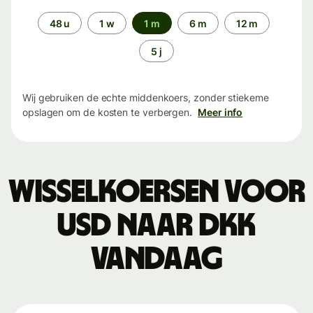
Periode
48 u
1 w
1 m
6 m
12 m
5 j
Wij gebruiken de echte middenkoers, zonder stiekeme
opslagen om de kosten te verbergen.
Meer info
Wisselkoersen voor
USD naar DKK
vandaag