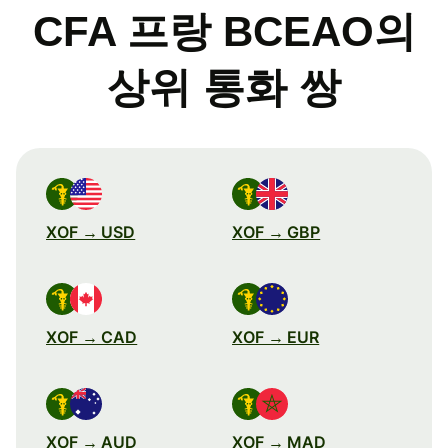
CFA 프랑 BCEAO의
상위 통화 쌍
XOF → USD
XOF → GBP
XOF → CAD
XOF → EUR
XOF → AUD
XOF → MAD