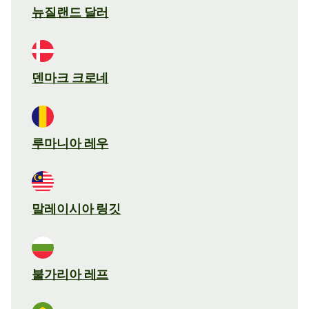
뉴질랜드 달러
덴마크 크로네
루마니아 레우
말레이시아 링깃
불가리아 레프