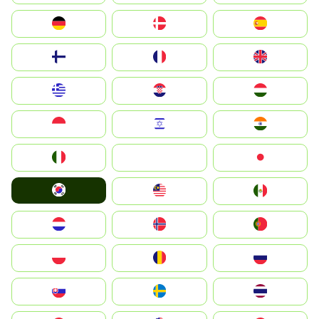
Deutschland
Denmark
España
Suomi
France
United Kingdom
Greece
Hrvatska
Magyarország
Indonesia
Israel
India
Italia
JA
Japan
South Korea
Malay
Mexico
Nederland
Norge
Portugal
Polska
România
Россия
Slovensko
Ruoŧŧa
ไทย