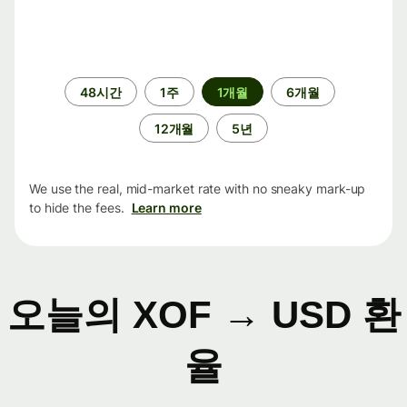
기
48시간
1주
1개월
6개월
간
12개월
5년
We use the real, mid-market rate with no sneaky mark-up
to hide the fees.
Learn more
오늘의 XOF → USD 환
율