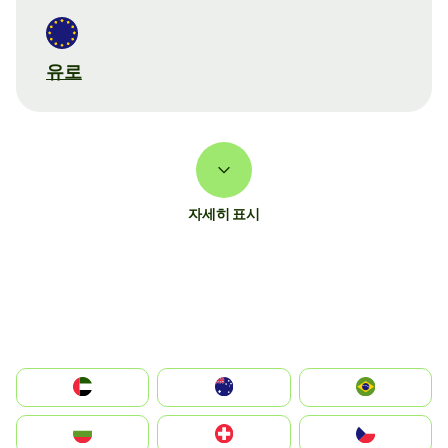
유로
자세히 표시
الإمارات العربية المتحدة
Australia
Brazil
България
Switzerland
Czechia