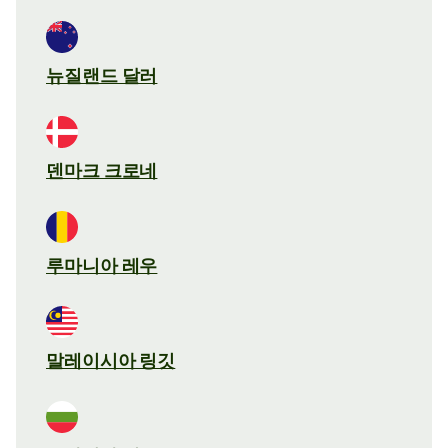
뉴질랜드 달러
덴마크 크로네
루마니아 레우
말레이시아 링깃