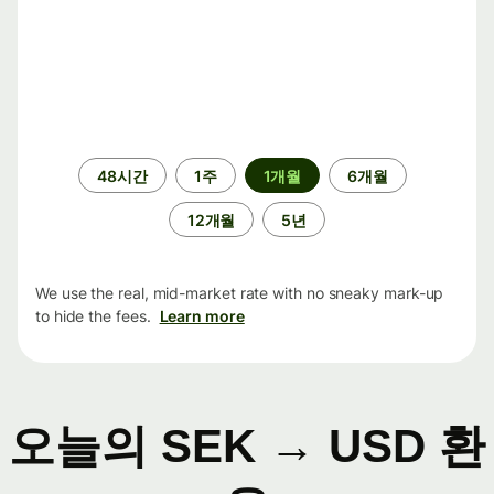
기
48시간
1주
1개월
6개월
간
12개월
5년
We use the real, mid-market rate with no sneaky mark-up
to hide the fees.
Learn more
오늘의 SEK → USD 환