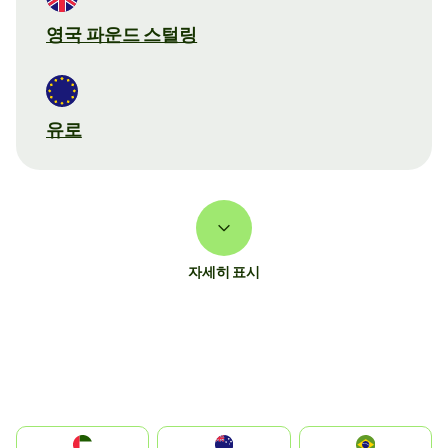
영국 파운드 스털링
유로
자세히 표시
الإمارات العربية المتحدة
Australia
Brazil