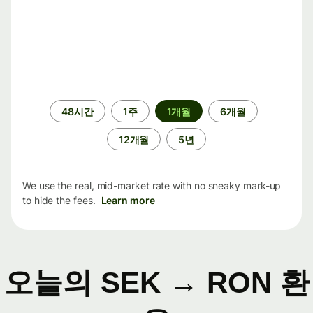
기
48시간
1주
1개월
6개월
간
12개월
5년
We use the real, mid-market rate with no sneaky mark-up
to hide the fees.
Learn more
오늘의 SEK → RON 환