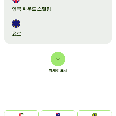
영국 파운드 스털링
유로
자세히 표시
الإمارات العربية المتحدة
Australia
Brazil