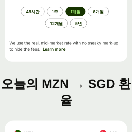
기
48시간
1주
1개월
6개월
간
12개월
5년
We use the real, mid-market rate with no sneaky mark-up
to hide the fees.
Learn more
오늘의 MZN → SGD 환
율