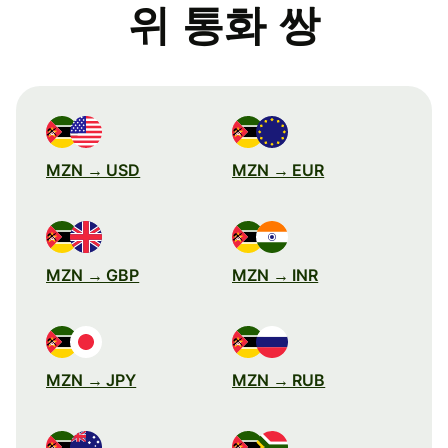
위 통화 쌍
MZN → USD
MZN → EUR
MZN → GBP
MZN → INR
MZN → JPY
MZN → RUB