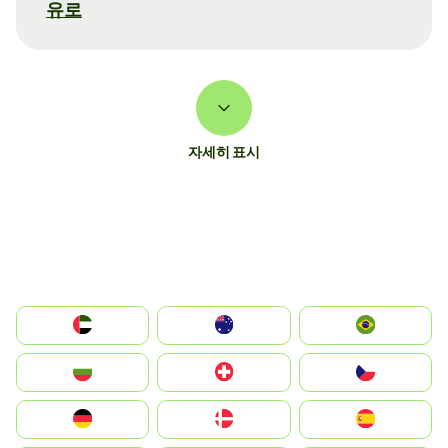
유로
자세히 표시
الإمارات العربية المتحدة
Australia
Brazil
България
Switzerland
Czechia
Deutschland
Denmark
España