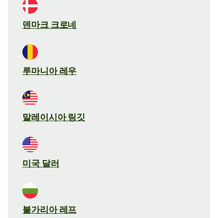
덴마크 크로네
루마니아 레우
말레이시아 링깃
미국 달러
불가리아 레프