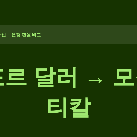
수신
은행 환율 비교
포르 달러 → 
티칼