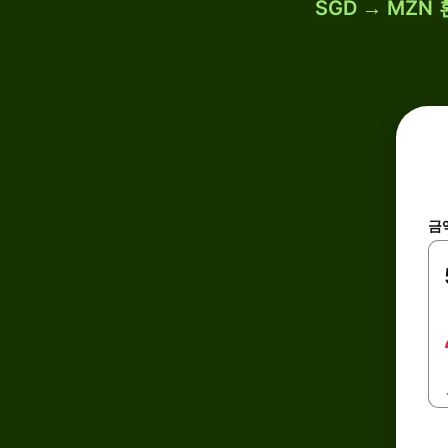
SGD → MZN
금