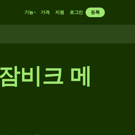
기능
가격
지원
로그인
등록
모잠비크 메